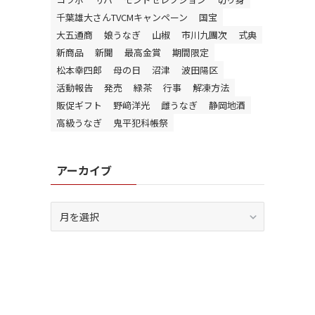
千葉雄大さんTVCMキャンペーン
国宝
大五通商
娘うなぎ
山椒
市川九團次
式典
新商品
新聞
最高金賞
期間限定
松本幸四郎
母の日
沼津
波田陽区
活動報告
発売
緑茶
行事
解凍方法
販促ギフト
野﨑洋光
雌うなぎ
静岡地酒
高級うなぎ
鬼平犯科帳祭
アーカイブ
ア
ー
カ
イ
ブ