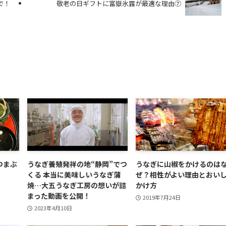
で！
敬老の日ギフトに富嶽氷露が最適な理由⑦
つまぶ
うなぎ養殖発祥の地“静岡”でつ
うなぎに山椒をかけるのは
くる 本当に美味しいうなぎ蒲
ぜ？相性がよい理由とおい
焼…大五うなぎ工房の想いが詰
かけ方
まった動画を公開！
2019年7月24日
2023年4月10日