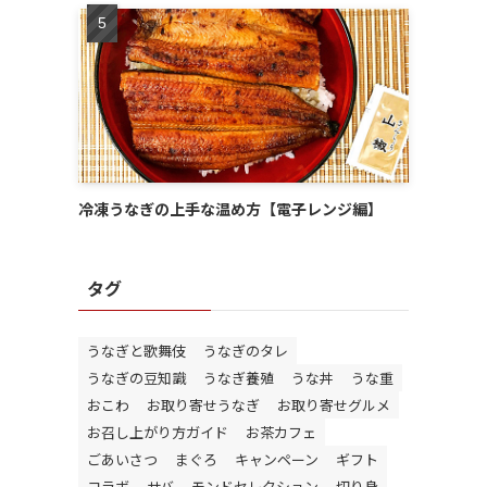
冷凍うなぎの上手な温め方【電子レンジ編】
タグ
うなぎと歌舞伎
うなぎのタレ
うなぎの豆知識
うなぎ養殖
うな丼
うな重
おこわ
お取り寄せうなぎ
お取り寄せグルメ
お召し上がり方ガイド
お茶カフェ
ごあいさつ
まぐろ
キャンペーン
ギフト
コラボ
サバ
モンドセレクション
切り身