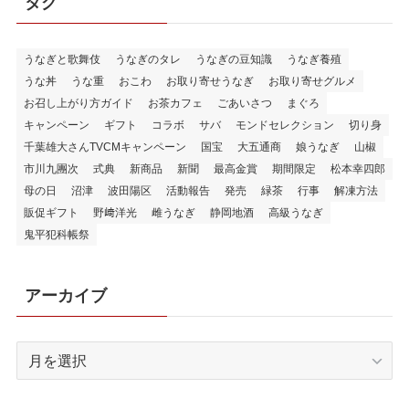
タグ
うなぎと歌舞伎
うなぎのタレ
うなぎの豆知識
うなぎ養殖
うな丼
うな重
おこわ
お取り寄せうなぎ
お取り寄せグルメ
お召し上がり方ガイド
お茶カフェ
ごあいさつ
まぐろ
キャンペーン
ギフト
コラボ
サバ
モンドセレクション
切り身
千葉雄大さんTVCMキャンペーン
国宝
大五通商
娘うなぎ
山椒
市川九團次
式典
新商品
新聞
最高金賞
期間限定
松本幸四郎
母の日
沼津
波田陽区
活動報告
発売
緑茶
行事
解凍方法
販促ギフト
野﨑洋光
雌うなぎ
静岡地酒
高級うなぎ
鬼平犯科帳祭
アーカイブ
ア
ー
カ