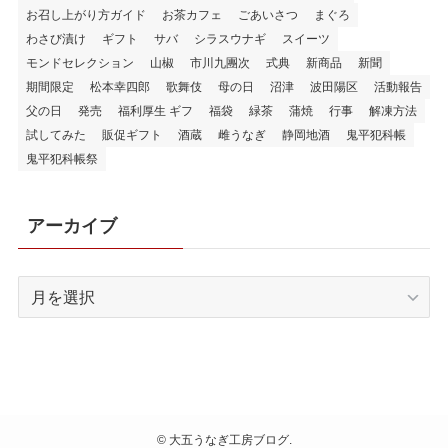
お召し上がり方ガイド
お茶カフェ
ごあいさつ
まぐろ
わさび漬け
ギフト
サバ
シラスウナギ
スイーツ
モンドセレクション
山椒
市川九團次
式典
新商品
新聞
期間限定
松本幸四郎
歌舞伎
母の日
沼津
波田陽区
活動報告
父の日
発売
福利厚生 ギフ
福袋
緑茶
蒲焼
行事
解凍方法
試してみた
販促ギフト
酒蔵
雌うなぎ
静岡地酒
鬼平犯科帳
鬼平犯科帳祭
アーカイブ
ア
ー
カ
イ
ブ
©
大五うなぎ工房ブログ.