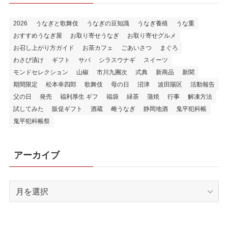
2026
うなぎと歌舞伎
うなぎの豆知識
うなぎ養殖
うな重
おすすめうなぎ屋
お取り寄せうなぎ
お取り寄せグルメ
お召し上がり方ガイド
お茶カフェ
ごあいさつ
まぐろ
わさび漬け
ギフト
サバ
シラスウナギ
スイーツ
モンドセレクション
山椒
市川九團次
式典
新商品
新聞
期間限定
松本幸四郎
歌舞伎
母の日
沼津
波田陽区
活動報告
父の日
発売
福利厚生 ギフ
福袋
緑茶
蒲焼
行事
解凍方法
試してみた
販促ギフト
酒蔵
雌うなぎ
静岡地酒
鬼平犯科帳
鬼平犯科帳祭
アーカイブ
ア
ー
カ
イ