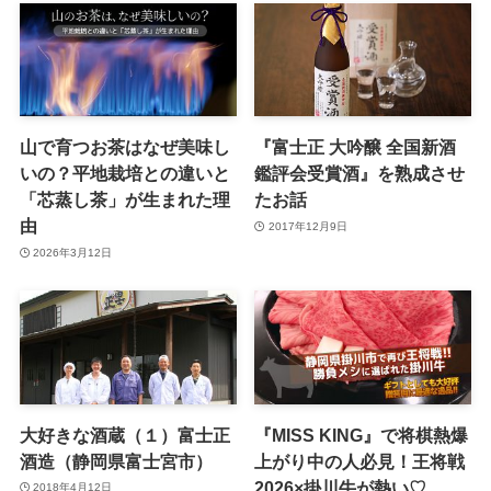
山で育つお茶はなぜ美味し
『富士正 大吟醸 全国新酒
いの？平地栽培との違いと
鑑評会受賞酒』を熟成させ
「芯蒸し茶」が生まれた理
たお話
由
2017年12月9日
2026年3月12日
大好きな酒蔵（１）富士正
『MISS KING』で将棋熱爆
酒造（静岡県富士宮市）
上がり中の人必見！王将戦
2026×掛川牛が熱い♡
2018年4月12日