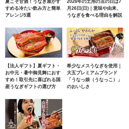
夏こそ甘酒！うなぎ屋がす
2026年の土用の丑の日は7
すめる冷たい飲み方と簡単
月26日(日)｜意味や由来、
アレンジ5選
うなぎを食べる理由を解説
【法人ギフト】夏ギフト・
希少なメスうなぎを使用｜
お中元・暑中御見舞におす
大五プレミアムブランド
すめ！取引先に喜ばれる国
「うなっ娘（うなっこ）」
産うなぎギフトの選び方
のおいしさ