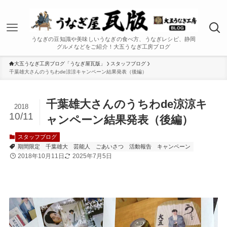
うなぎの豆知識や美味しいうなぎの食べ方、うなぎレシピ、静岡
グルメなどをご紹介！大五うなぎ工房ブログ
大五うなぎ工房ブログ「うなぎ屋瓦版」
スタッフブログ
千葉雄大さんのうちわde涼涼キャンペーン結果発表（後編）
千葉雄大さんのうちわde涼涼キ
2018
10/11
ャンペーン結果発表（後編）
スタッフブログ
期間限定
千葉雄大
芸能人
ごあいさつ
活動報告
キャンペーン
2018年10月11日
2025年7月5日