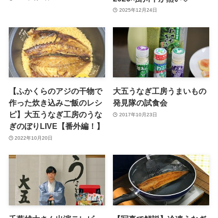
2025年12月24日
【ふかくらのアジの⼲物で
大五うなぎ工房うまいもの
作った炊き込みご飯のレシ
発見隊の試食会
ピ】大五うなぎ工房のうな
2017年10月23日
ぎのぼりLIVE【番外編！】
2022年10月20日