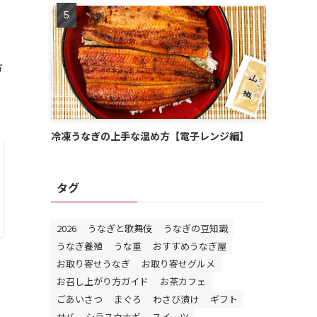
方
冷凍うなぎの上手な温め方【電子レンジ編】
タグ
2026
うなぎと歌舞伎
うなぎの豆知識
うなぎ養殖
うな重
おすすめうなぎ屋
お取り寄せうなぎ
お取り寄せグルメ
お召し上がり方ガイド
お茶カフェ
ごあいさつ
まぐろ
わさび漬け
ギフト
サバ
シラスウナギ
スイーツ