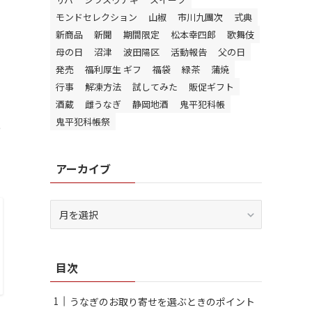
モンドセレクション
山椒
市川九團次
式典
新商品
新聞
期間限定
松本幸四郎
歌舞伎
母の日
沼津
波田陽区
活動報告
父の日
発売
福利厚生 ギフ
福袋
緑茶
蒲焼
行事
解凍方法
試してみた
販促ギフト
酒蔵
雌うなぎ
静岡地酒
鬼平犯科帳
鬼平犯科帳祭
っ
アーカイブ
ア
ー
カ
イ
目次
ブ
うなぎのお取り寄せを選ぶときのポイント