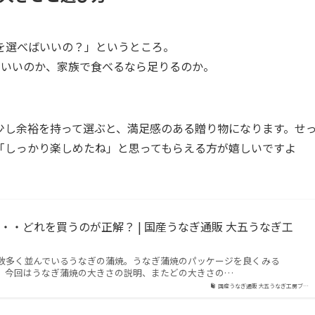
を選べばいいの？」というところ。
がいいのか、家族で食べるなら足りるのか。
少し余裕を持って選ぶと、満足感のある贈り物になります。せ
「しっかり楽しめたね」と思ってもらえる方が嬉しいですよ
・・どれを買うのが正解？ | 国産うなぎ通販 大五うなぎ工
数多く並んでいるうなぎの蒲焼。うなぎ蒲焼のパッケージを良くみる
す。今回はうなぎ蒲焼の大きさの説明、またどの大きさの…
国産うなぎ通販 大五うなぎ工房ブ…