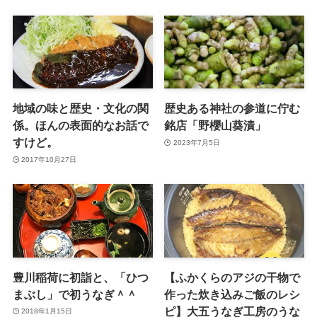
地域の味と歴史・文化の関
歴史ある神社の参道に佇む
係。ほんの表面的なお話で
銘店「野櫻山葵漬」
すけど。
2023年7月5日
2017年10月27日
豊川稲荷に初詣と、「ひつ
【ふかくらのアジの⼲物で
まぶし」で初うなぎ＾＾
作った炊き込みご飯のレシ
ピ】大五うなぎ工房のうな
2018年1月15日