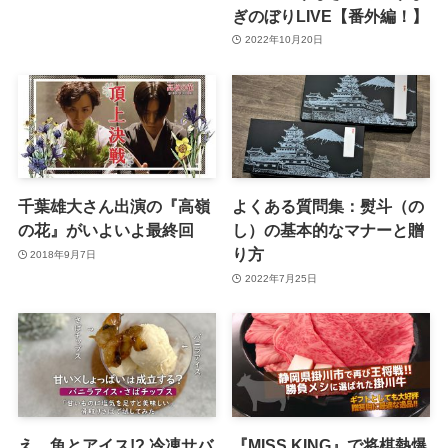
ぎのぼりLIVE【番外編！】
2022年10月20日
千葉雄大さん出演の『高嶺
よくある質問集：熨斗（の
の花』がいよいよ最終回
し）の基本的なマナーと贈
り方
2018年9月7日
2022年7月25日
え、魚とアイス!? 冷凍サバ
『MISS KING』で将棋熱爆