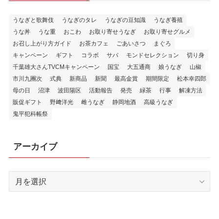
うなぎと歌舞伎
うなぎのタレ
うなぎの豆知識
うなぎ養殖
うな丼
うな重
おこわ
お取り寄せうなぎ
お取り寄せグルメ
お召し上がり方ガイド
お茶カフェ
ごあいさつ
まぐろ
キャンペーン
ギフト
コラボ
サバ
モンドセレクション
切り身
千葉雄大さんTVCMキャンペーン
国宝
大五通商
娘うなぎ
山椒
市川九團次
式典
新商品
新聞
最高金賞
期間限定
松本幸四郎
母の日
沼津
波田陽区
活動報告
発売
緑茶
行事
解凍方法
販促ギフト
野﨑洋光
雌うなぎ
静岡地酒
高級うなぎ
鬼平犯科帳祭
アーカイブ
ア
ー
カ
イ