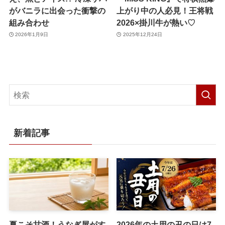
がバニラに出会った衝撃の
上がり中の人必見！王将戦
組み合わせ
2026×掛川牛が熱い♡
2026年1月9日
2025年12月24日
新着記事
夏こそ甘酒！うなぎ屋がす
2026年の土用の丑の日は7