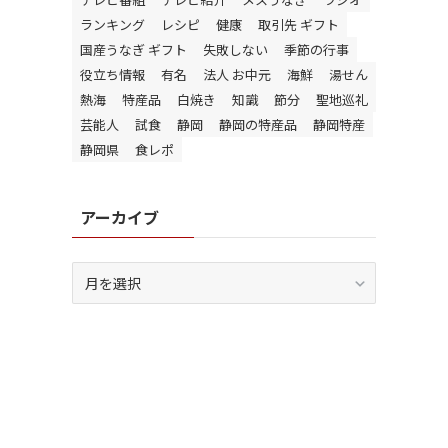
ランキング
レシピ
健康
取引先 ギフト
国産うなぎ ギフト
失敗しない
季節の行事
役立ち情報
有名
法人 お中元
海鮮
湯せん
熱海
特産品
白焼き
知識
節分
聖地巡礼
芸能人
試食
静岡
静岡の特産品
静岡特産
静岡県
食レポ
アーカイブ
ア
ー
カ
イ
ブ