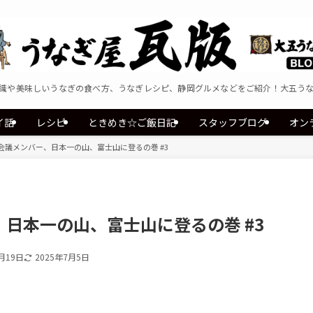
識や美味しいうなぎの食べ方、うなぎレシピ、静岡グルメなどをご紹介！大五う
イ話
レシピ
ときめき☆ご飯日記
スタッフブログ
オン
会議メンバー、日本一の山、富士山に登るの巻 #3
日本一の山、富士山に登るの巻 #3
月19日
2025年7月5日