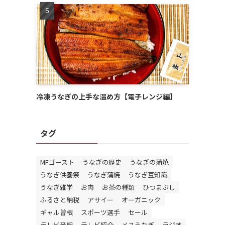
冷凍うなぎの上手な温め方【電子レンジ編】
タグ
MFゴースト
うなぎの歴史
うなぎの蒲焼
うなぎ供養祭
うなぎ蒲焼
うなぎ豆知識
うなぎ雑学
お肉
お茶の種類
ひつまぶし
ふるさと納税
アサイー
オーガニック
ギャル曽根
スポーツ選手
セール
テレビ番組
テレビ紹介
メスうなぎ
ラジオ