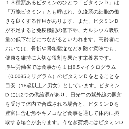
１３種類あるビタミンのひとつ「ビタミンＤ」は
「万能ビタミン」とも呼ばれ、免疫系の細胞の働
きを良くする作用があります。また、ビタミンＤ
が不足すると免疫機能の低下や、カルシウム吸収
量の低下などにつながるといわれます。高齢者に
おいては、骨折や骨粗鬆症などを防ぐ意味でも、
健康を維持に大切な役割を果たす栄養素です。
厚生労働省では食事から１日8.5マイクログラム
（0.0085ミリグラム）のビタミンＤをとることを
目安（18歳以上／男女）としています。ビタミン
D には2つの供給源があり、日光中の紫外線の照射
を受けて体内で合成される場合と、ビタミンＤを
豊富に含む魚やキノコなど食事を通して体内に摂
取する場合があります。うなぎ蒲焼にはビタミンD