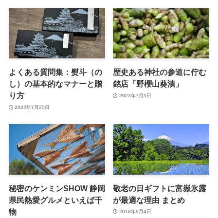
よくある質問集：熨斗（の
歴史ある神社の参道に佇む
し）の基本的なマナーと贈
銘店「野櫻山葵漬」
り方
2023年7月5日
2022年7月25日
秘密のケンミンSHOW 静岡
敬老の日ギフトに富嶽氷露
県民熱愛グルメといえば干
が最適な理由 まとめ
物
2018年9月4日