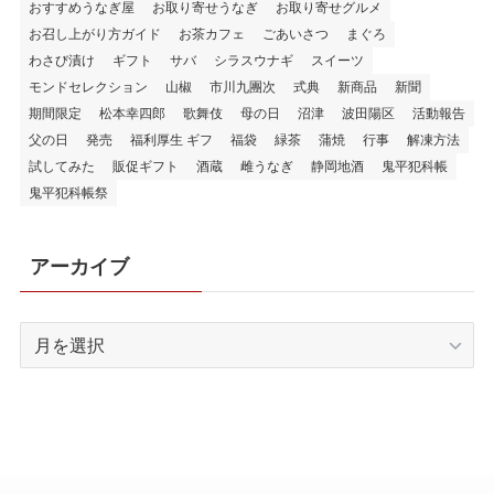
おすすめうなぎ屋
お取り寄せうなぎ
お取り寄せグルメ
お召し上がり方ガイド
お茶カフェ
ごあいさつ
まぐろ
わさび漬け
ギフト
サバ
シラスウナギ
スイーツ
モンドセレクション
山椒
市川九團次
式典
新商品
新聞
期間限定
松本幸四郎
歌舞伎
母の日
沼津
波田陽区
活動報告
父の日
発売
福利厚生 ギフ
福袋
緑茶
蒲焼
行事
解凍方法
試してみた
販促ギフト
酒蔵
雌うなぎ
静岡地酒
鬼平犯科帳
鬼平犯科帳祭
アーカイブ
ア
ー
カ
イ
ブ