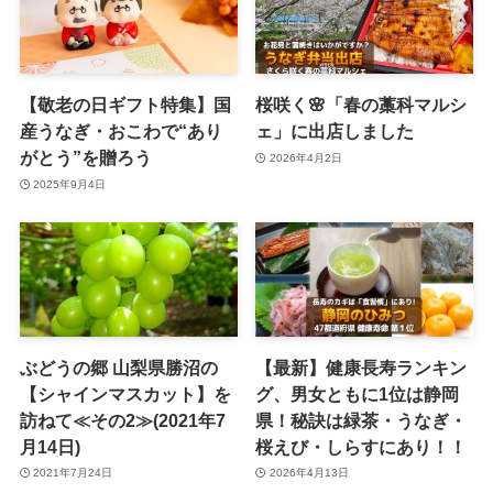
【敬老の日ギフト特集】国
桜咲く🌸「春の藁科マルシ
産うなぎ・おこわで“あり
ェ」に出店しました
がとう”を贈ろう
2026年4月2日
2025年9月4日
ぶどうの郷 山梨県勝沼の
【最新】健康長寿ランキン
【シャインマスカット】を
グ、男女ともに1位は静岡
訪ねて≪その2≫(2021年7
県！秘訣は緑茶・うなぎ・
月14日)
桜えび・しらすにあり！！
2021年7月24日
2026年4月13日