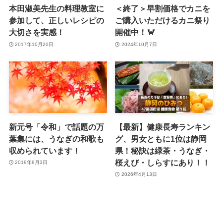
本田淑美先生の料理教室に
＜終了＞早割価格でカニを
参加して、正しいレシピの
ご購入いただけるカニ祭り
大切さを実感！
開催中！🦀
2017年10月20日
2024年10月7日
新元号「令和」で話題の万
【最新】健康長寿ランキン
葉集には、うなぎの和歌も
グ、男女ともに1位は静岡
収められています！
県！秘訣は緑茶・うなぎ・
桜えび・しらすにあり！！
2019年9月3日
2026年4月13日