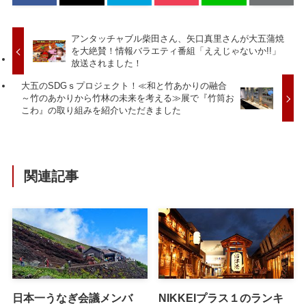
アンタッチャブル柴田さん、矢口真里さんが大五蒲焼
を大絶賛！情報バラエティ番組「ええじゃないか!!」
放送されました！
大五のSDGｓプロジェクト！≪和と竹あかりの融合
～竹のあかりから竹林の未来を考える≫展で『竹筒お
こわ』の取り組みを紹介いただきました
関連記事
日本一うなぎ会議メンバ
NIKKEIプラス１のランキ