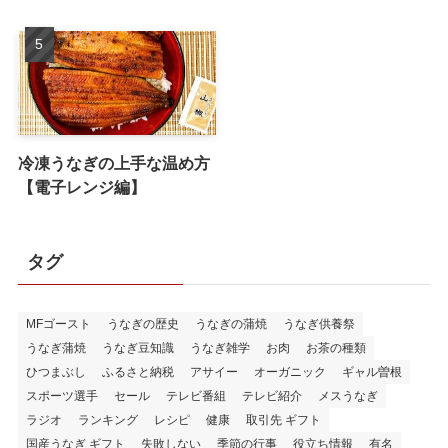
冷凍うなぎの上手な温め方
【電子レンジ編】
タグ
MFゴースト
うなぎの歴史
うなぎの蒲焼
うなぎ供養祭
うなぎ蒲焼
うなぎ豆知識
うなぎ雑学
お肉
お茶の種類
ひつまぶし
ふるさと納税
アサイー
オーガニック
ギャル曽根
スポーツ選手
セール
テレビ番組
テレビ紹介
メスうなぎ
ラジオ
ランキング
レシピ
健康
取引先 ギフト
国産うなぎ ギフト
失敗しない
季節の行事
役立ち情報
有名