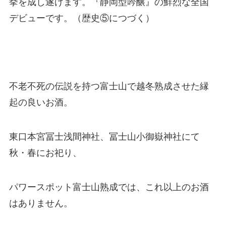
挙を成し遂げます。『静岡型吟醸』の鮮烈な全国
デビューです。（歴史⑤につづく）
不老不死の伝説を持つ富士山で越冬熟成させた縁
起の良いお酒。
東口本宮冨士浅間神社、冨士山小御嶽神社にて
秋・春にお祀り、
パワースポット富士山熟成では、これ以上のお酒
はありません。