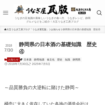
うなぎの豆知識や美味しいうなぎの食べ方、うなぎレシピ、静岡
グルメなどをご紹介！大五うなぎ工房ブログ
大五うなぎ工房ブログ「うなぎ屋瓦版」
お知らせ
静岡県の日本酒の基礎知識 歴史④
静岡県の日本酒の基礎知識 歴史
2018
7/30
④
お知らせ
日本酒
静岡地酒
食文化
歴史
知識
静岡県
2018年7月30日
2025年7月5日
～品質勝負の大逆転に賭けた静岡～
桶売に大きく依存していた各地の酒造会社は、