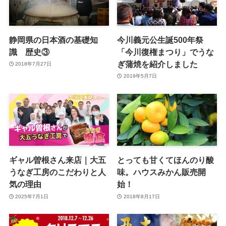
静岡県の日本酒の基礎知
今川義元公生誕500年祭
識 歴史③
「今川復権まつり」でうな
ぎ蒲焼を紹介しました
2018年7月27日
2019年5月7日
ギャル曽根さん来店｜大五
とっても甘くてほんのり酸
うなぎ工房のこだわりと人
味。ハウスみかん販売開
気の理由
始！
2025年7月1日
2018年8月17日