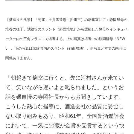
【酒造りの風景】「開運」土井酒造場（掛川市）の培養室にて：静岡酵母の
培養の様子。試験管のスラント（斜面培地）から選抜した酵母をインキュベ
ーター内の三角フラスコで培養する。上の写真は培養中の静岡酵母「NEW-
5」。下の写真は試験管内のスラント（斜面培地）。※写真と本文の内容は
関係ありません。
「朝起きて麹室に行くと、先に河村さんが来てい
て、笑いながら遅いよと叱られました」というお
話を磯自慢の寺岡社長からもお聞きしています。
こうした熱心な指導に、酒造会社の品質に妥協し
ない取り組みもあり、昭和61年、全国新酒鑑評会
において、一気に10蔵が金賞を受賞するという快