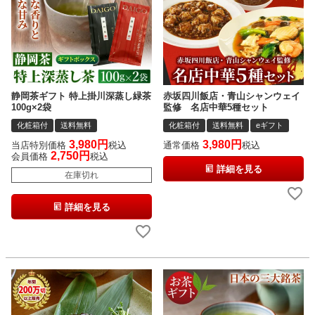
静岡茶ギフト 特上掛川深蒸し緑茶
赤坂四川飯店・青山シャンウェイ
100g×2袋
監修 名店中華5種セット
化粧箱付
送料無料
化粧箱付
送料無料
eギフト
3,980
3,980
当店特別価格
税込
通常価格
税込
2,750
会員価格
税込
詳細を見る
在庫切れ
詳細を見る