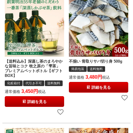
【送料込み】深蒸し茶のまろやか
不揃い 骨取りサバ切り身 500g
な旨味とコク 牧之原の「雫茶」
簡易包装
送料無料
プレミアムペットボトル【ギフト
BOX】
3,480
通常価格
税込
化粧箱付
代引き不可
送料無料
詳細を見る
3,450
通常価格
税込
詳細を見る