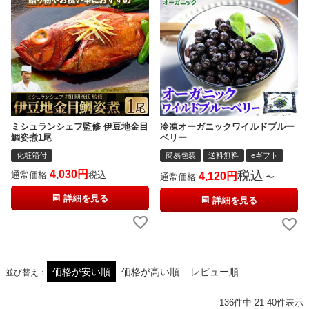
ミシュランシェフ監修 伊豆地金目
冷凍オーガニックワイルドブルー
鯛姿煮1尾
ベリー
化粧箱付
簡易包装
送料無料
eギフト
4,030
税込
通常価格
税込
4,120
通常価格
〜
詳細を見る
詳細を見る
価格が安い順
価格が高い順
レビュー順
並び替え
136
件中
21
-
40
件表示