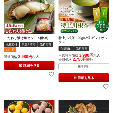
こだわり漬け魚セット 4種4点
特上川根茶 100g×2袋 ギフトボッ
クス
化粧箱付
代引き不可
送料無料
化粧箱付
送料無料
お中元
3,980
当店特別価格
税込
3,980
通常価格
税込
2,750
会員価格
税込
詳細を見る
在庫切れ
詳細を見る