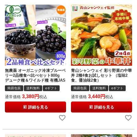
無農薬 オーガニック冷凍ブルーベ
青山シャンウェイ 彩り野菜の中華
リー2品種食べ比べセット800g
丼 2種4食お試しセット （塩味2
デューク種＆ワイルド種 有機JAS
食、醤油味2食）
簡易包装
送料無料
eギフト
簡易包装
送料無料
eギフト
3,380
3,440
通常価格
税込
通常価格
税込
詳細を見る
詳細を見る