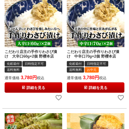
こだわり店主の手作りわさび漬
こだわり店主の手作りわさび漬
け 大辛口60g×2個 野櫻本店
け 中辛口70g×2個 野櫻本店
化粧箱付
日時指定不可
化粧箱付
日時指定不可
送料無料
送料無料
お中元
3,780
3,780
通常価格
税込
通常価格
税込
詳細を見る
詳細を見る