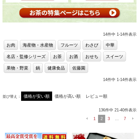
14
件中
1
-
14
件表示
お肉
海産物・水産物
フルーツ
わさび
中華
名店・監修シリーズ
お茶
お酒
おせち
スイーツ
果物・野菜
鍋
健康食品
佐藤園
14
件中
1
-
14
件表示
価格が安い順
価格が高い順
レビュー順
並び替え
136
件中
21
-
40
件表示
1
2
3
…
7