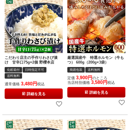
こだわり店主の手作りわさび漬
厳選国産牛 特選ホルモン（牛も
け 甘辛口75g×2個 野櫻本店
つ） 600g（200g×3袋）
化粧箱付
日時指定不可
簡易包装
送料無料
送料無料
3,900
定価
のところ
3,580
当店特別価格
税込
3,480
通常価格
税込
詳細を見る
詳細を見る