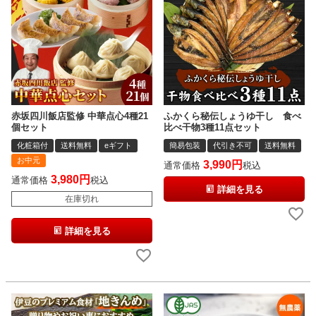
赤坂四川飯店監修 中華点心4種21
ふかくら秘伝しょうゆ干し 食べ
個セット
比べ干物3種11点セット
化粧箱付
送料無料
eギフト
簡易包装
代引き不可
送料無料
お中元
3,990
通常価格
税込
3,980
通常価格
税込
詳細を見る
在庫切れ
詳細を見る