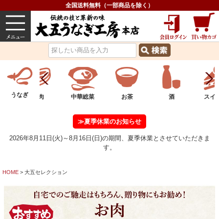
全国送料無料（一部商品を除く）
うなぎ
内祝い
価格で選ぶ
グルメ
うなぎ
中華総菜
お茶
酒
スイーツ
フル
≫夏季休業のお知らせ
2026年8月11日(火)～8月16日(日)の期間、夏季休業とさせていただきま
す。
HOME
大五セレクション