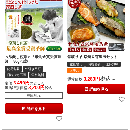
＜深蒸し煎茶＞「最高金賞受賞茶
骨取り 西京焼＆有馬煮セット
師」 80g×3袋
化粧箱付
簡易包装
送料無料
簡易包装
代引き不可
お中元
日時指定不可
送料無料
税込
3,280
通常価格
〜
3,499
定価
のところ
3,200
当店特別価格
税込
詳細を見る
在庫切れ
詳細を見る