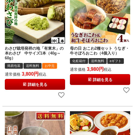
わさび栽培発祥の地「有東木」の
母の日 おこわ2種セット うなぎ・
本わさび 中サイズ1本（40g～
牛そぼろおこわ（4個入り）
60g）
化粧箱付
送料無料
eギフト
簡易包装
送料無料
お中元
3,980
通常価格
税込
3,800
通常価格
税込
詳細を見る
詳細を見る