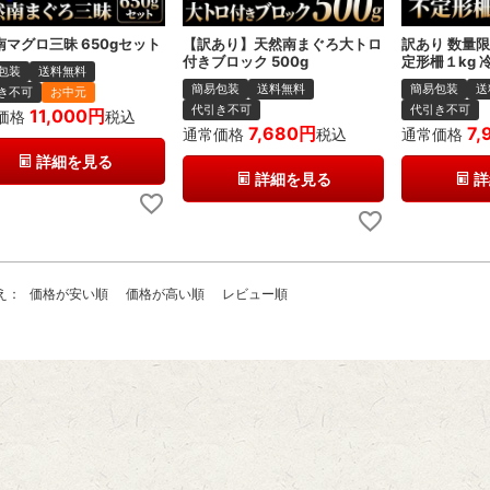
南マグロ三昧 650gセット
【訳あり】天然南まぐろ大トロ
訳あり 数量
付きブロック 500g
定形柵１kg 
包装
送料無料
簡易包装
送料無料
簡易包装
送
き不可
お中元
代引き不可
代引き不可
11,000
価格
税込
7,680
7,
通常価格
税込
通常価格
詳細を見る
詳細を見る
詳
え
価格が安い順
価格が高い順
レビュー順