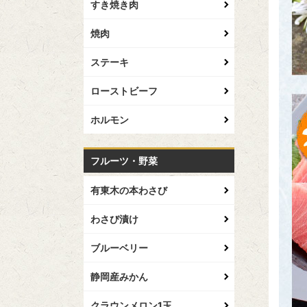
すき焼き肉
焼肉
ステーキ
ローストビーフ
ホルモン
フルーツ・野菜
有東木の本わさび
わさび漬け
ブルーベリー
静岡産みかん
クラウンメロン1玉