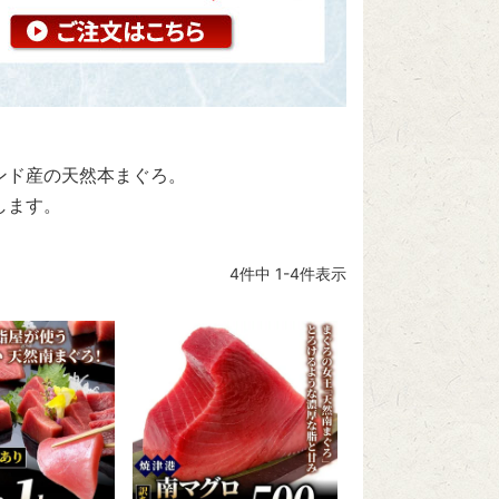
ンド産の天然本まぐろ。
します。
4
件中
1
-
4
件表示