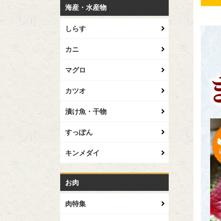
海産・水産物
しらす
カニ
マグロ
カツオ
漬け魚・干物
すっぽん
キンメダイ
お肉
肉特集