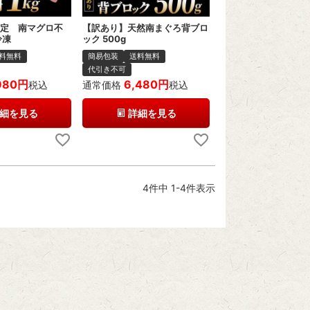
限定 南マグロ不
【訳あり】天然南まぐろ背ブロ
冷凍
ック 500g
料無料
簡易包装
送料無料
代引き不可
980
6,480
税込
通常価格
税込
細を見る
詳細を見る
4
件中
1
-
4
件表示