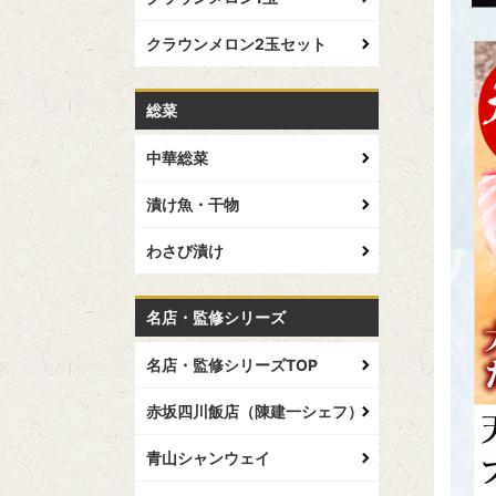
クラウンメロン2玉セット
総菜
中華総菜
漬け魚・干物
わさび漬け
名店・監修シリーズ
名店・監修シリーズTOP
赤坂四川飯店（陳建一シェフ）
青山シャンウェイ