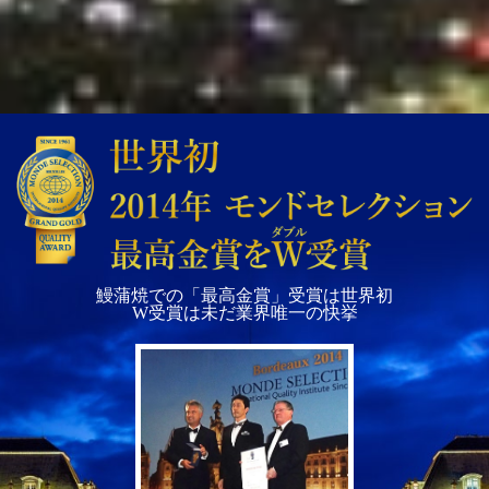
鰻蒲焼での「最高金賞」受賞は世界初
W受賞は未だ業界唯一の快挙