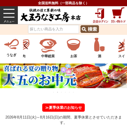
全国送料無料（一部商品を除く）
うなぎ
内祝い
価格で選ぶ
グルメ
うなぎ
物
お肉
中華総菜
お茶
酒
スイ
≫夏季休業のお知らせ
2026年8月11日(火)～8月16日(日)の期間、夏季休業とさせていただきま
す。