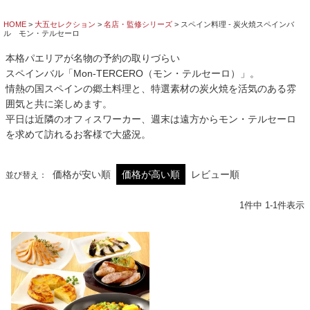
HOME
大五セレクション
名店・監修シリーズ
スペイン料理 - 炭火焼スペインバ
ル モン・テルセーロ
本格パエリアが名物の予約の取りづらい
スペインバル「Mon-TERCERO（モン・テルセーロ）」。
情熱の国スペインの郷土料理と、特選素材の炭火焼を活気のある雰
囲気と共に楽しめます。
平日は近隣のオフィスワーカー、週末は遠方から
モン・テルセーロ
を求めて訪れるお客様で大盛況。
価格が安い順
価格が高い順
レビュー順
並び替え
1
件中
1
-
1
件表示