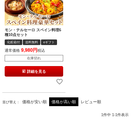
モン・テルセーロ スペイン料理6
種10点セット
化粧箱付
送料無料
eギフト
9,980
通常価格
税込
在庫切れ
詳細を見る
価格が安い順
価格が高い順
レビュー順
並び替え
1
件中
1
-
1
件表示