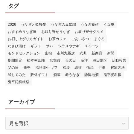
タグ
2026
うなぎと歌舞伎
うなぎの豆知識
うなぎ養殖
うな重
おすすめうなぎ屋
お取り寄せうなぎ
お取り寄せグルメ
お召し上がり方ガイド
お茶カフェ
ごあいさつ
まぐろ
わさび漬け
ギフト
サバ
シラスウナギ
スイーツ
モンドセレクション
山椒
市川九團次
式典
新商品
新聞
期間限定
松本幸四郎
歌舞伎
母の日
沼津
波田陽区
活動報告
父の日
発売
福利厚生 ギフ
福袋
緑茶
蒲焼
行事
解凍方法
試してみた
販促ギフト
酒蔵
雌うなぎ
静岡地酒
鬼平犯科帳
鬼平犯科帳祭
アーカイブ
ア
ー