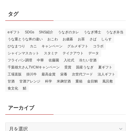
タグ
eギフト
SDGs
SNS紹介
うなぎのタレ
うなぎ博士
うなぎ弁当
うな重とうな丼の違い
おこわ
お歳暮
お茶
さば
しらす
ひなまつり
カニ
キャンペーン
グルメギフト
コラボ
シャインマスカット
スタミナ
テイクアウト
データ
フライパン調理
中華
佐藤園
入社式
冷たい甘酒
千葉雄大さんTVCMキャンペーン
受賞
国産うなぎ
夏ギフト
工場直販
掛川牛
最高金賞
栄養
次世代フード
法人ギフト
甘酒
甘酒アレンジ
科学
米麹甘酒
重箱
金目鯛
風呂敷
食文化
鯖
アーカイブ
ア