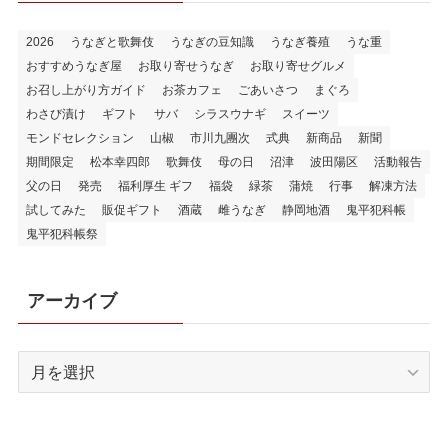
2026
うなぎと歌舞伎
うなぎの豆知識
うなぎ養殖
うな重
おすすめうなぎ屋
お取り寄せうなぎ
お取り寄せグルメ
お召し上がり方ガイド
お茶カフェ
ごあいさつ
まぐろ
わさび漬け
ギフト
サバ
シラスウナギ
スイーツ
モンドセレクション
山椒
市川九團次
式典
新商品
新聞
期間限定
松本幸四郎
歌舞伎
母の日
沼津
波田陽区
活動報告
父の日
発売
福利厚生 ギフ
福袋
緑茶
蒲焼
行事
解凍方法
試してみた
販促ギフト
酒蔵
雌うなぎ
静岡地酒
鬼平犯科帳
鬼平犯科帳祭
アーカイブ
ア
ー
カ
イ