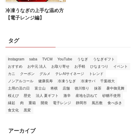
冷凍うなぎの上手な温め方
【電子レンジ編】
タグ
Instagram
saba
TVCM
YouTube
うなぎ
うなぎギフト
おすすめ
お中元 法人
お取り寄せ
お手軽
ひなまつり
イベント
カニ
クーポン
グルメ
テレAIサイネージ
トレンド
ノンアルコール
健康長寿
冷凍うなぎ
冷凍サバ
千葉雄大
土用の丑の日
富士山
将棋
店舗
徳川祭り
抹茶
暑中御見舞
桜えび
歴史
法人 夏ギフト
激辛
産地を訪ねて
砂糖不使用
縁起
肉
重箱
開発
電子レンジ
静岡市
風呂敷
食べ歩き
食文化
黒変
アーカイブ