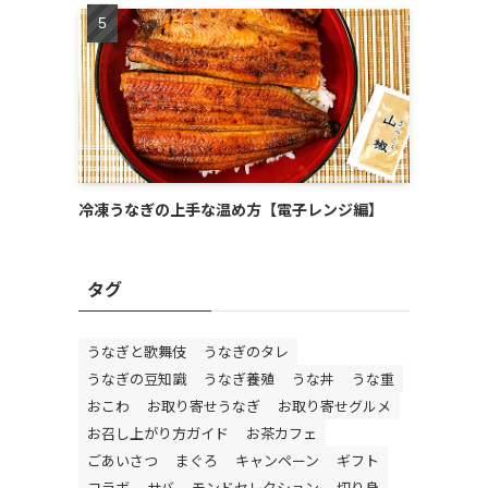
冷凍うなぎの上手な温め方【電子レンジ編】
タグ
うなぎと歌舞伎
うなぎのタレ
うなぎの豆知識
うなぎ養殖
うな丼
うな重
おこわ
お取り寄せうなぎ
お取り寄せグルメ
お召し上がり方ガイド
お茶カフェ
ごあいさつ
まぐろ
キャンペーン
ギフト
コラボ
サバ
モンドセレクション
切り身