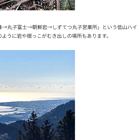
峰→丸子富士→朝鮮岩→しずてつ丸子営業所」という低山ハイ
のように岩や根っこがむき出しの場所もあります。