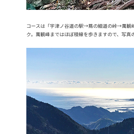
コースは「宇津ノ谷道の駅→蔦の細道の峠→萬観
ク。萬観峰まではほぼ稜線を歩きますので、写真