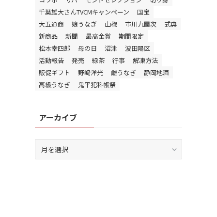
千葉雄大さんTVCMキャンペーン
国宝
大五通商
娘うなぎ
山椒
市川九團次
式典
新商品
新聞
最高金賞
期間限定
松本幸四郎
母の日
沼津
波田陽区
活動報告
発売
緑茶
行事
解凍方法
販促ギフト
野﨑洋光
雌うなぎ
静岡地酒
高級うなぎ
鬼平犯科帳祭
アーカイブ
ア
ー
カ
イ
ブ