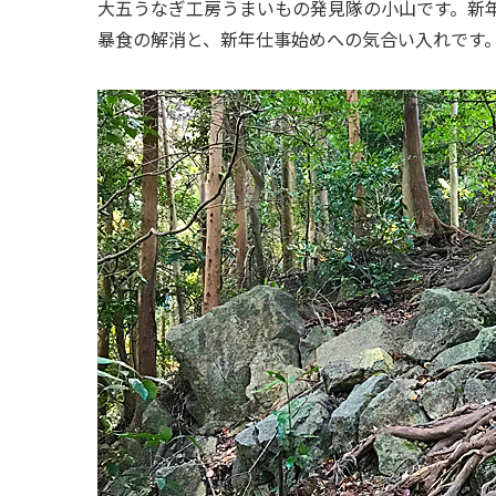
大五うなぎ工房うまいもの発見隊の小山です。新
暴食の解消と、新年仕事始めへの気合い入れです