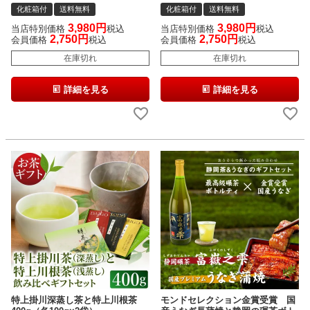
化粧箱付
送料無料
化粧箱付
送料無料
3,980
3,980
当店特別価格
税込
当店特別価格
税込
2,750
2,750
会員価格
税込
会員価格
税込
在庫切れ
在庫切れ
詳細を見る
詳細を見る
特上掛川深蒸し茶と特上川根茶
モンドセレクション金賞受賞 国