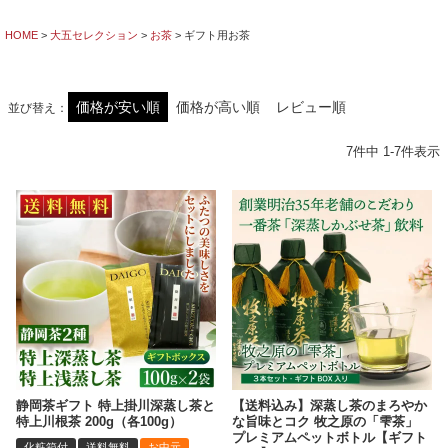
HOME
大五セレクション
お茶
ギフト用お茶
価格が安い順
価格が高い順
レビュー順
並び替え
7
件中
1
-
7
件表示
静岡茶ギフト 特上掛川深蒸し茶と
【送料込み】深蒸し茶のまろやか
特上川根茶 200g（各100g）
な旨味とコク 牧之原の「雫茶」
プレミアムペットボトル【ギフト
化粧箱付
送料無料
お中元