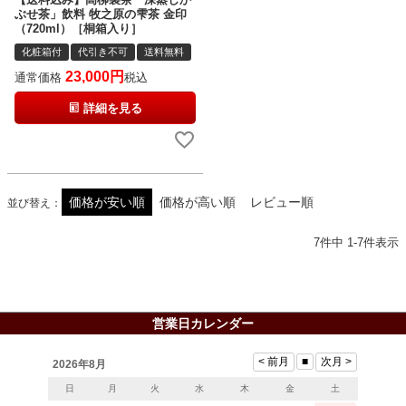
ぶせ茶」飲料 牧之原の雫茶 金印
（720ml）［桐箱入り］
化粧箱付
代引き不可
送料無料
23,000
通常価格
税込
詳細を見る
価格が安い順
価格が高い順
レビュー順
並び替え
7
件中
1
-
7
件表示
営業日カレンダー