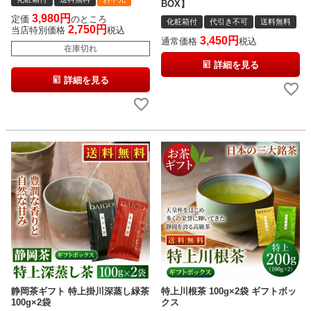
BOX】
3,980
定価
のところ
化粧箱付
代引き不可
送料無料
2,750
当店特別価格
税込
3,450
通常価格
税込
在庫切れ
詳細を見る
詳細を見る
静岡茶ギフト 特上掛川深蒸し緑茶
特上川根茶 100g×2袋 ギフトボッ
100g×2袋
クス