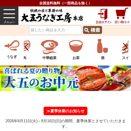
全国送料無料（一部商品を除く）
うなぎ
内祝い
価格で選ぶ
グルメ
うなぎ
物
お肉
中華総菜
お茶
酒
スイ
≫夏季休業のお知らせ
2026年8月11日(火)～8月16日(日)の期間、夏季休業とさせていただきま
す。