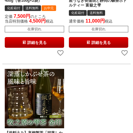
400g（各100g×2袋）
産うなぎ長蒲焼と静岡の碾茶ボト
ルティー 富嶽之雫
化粧箱付
送料無料
お中元
化粧箱付
送料無料
7,500
定価
のところ
4,500
11,000
当店特別価格
税込
通常価格
税込
在庫切れ
在庫切れ
詳細を見る
詳細を見る
【送料込み】高柳製茶「深蒸しか