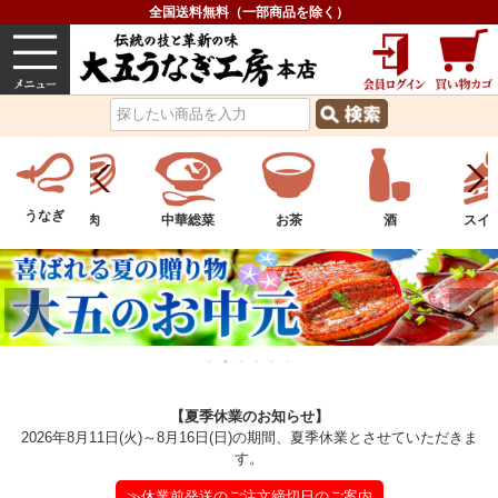
全国送料無料（一部商品を除く）
うなぎ
内祝い
価格で選ぶ
グルメ
うなぎ
物
お肉
中華総菜
お茶
酒
スイ
【夏季休業のお知らせ】
2026年8月11日(火)～8月16日(日)の期間、夏季休業とさせていただきま
す。
≫休業前発送のご注文締切日のご案内