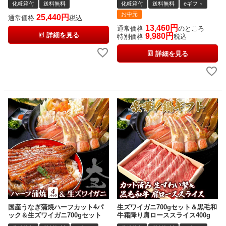
化粧箱付
送料無料
化粧箱付
送料無料
eギフト
お中元
25,440
通常価格
税込
13,460
通常価格
のところ
詳細を見る
9,980
特別価格
税込
詳細を見る
国産うなぎ蒲焼ハーフカット4パ
生ズワイガニ700gセット＆黒毛和
ック＆生ズワイガニ700gセット
牛霜降り肩ローススライス400g