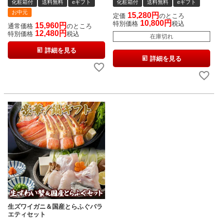
化粧箱付
送料無料
eギフト
化粧箱付
送料無料
eギフト
お中元
15,280
定価
のところ
10,800
特別価格
税込
15,960
通常価格
のところ
12,480
特別価格
税込
在庫切れ
詳細を見る
詳細を見る
生ズワイガニ＆国産とらふぐバラ
エティセット