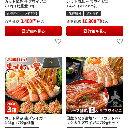
カット済み 生ズワイガニ
カット済み 生ズワイガニ
700g（総重量1kg）
1.4kg（700g×2箱）
化粧箱付
送料無料
化粧箱付
送料無料
8,480
16,960
通常価格
税込
通常価格
税込
詳細を見る
詳細を見る
カット済み 生ズワイガニ
国産うなぎ蒲焼ハーフカット2パ
2.1kg（700g×3箱）
ック＆生ズワイガニ700gセット