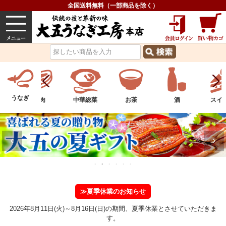
全国送料無料（一部商品を除く）
うなぎ
内祝い
価格で選ぶ
グルメ
うなぎ
物
お肉
中華総菜
お茶
酒
スイ
≫夏季休業のお知らせ
2026年8月11日(火)～8月16日(日)の期間、夏季休業とさせていただきま
す。