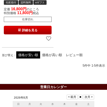
化粧箱付
送料無料
eギフト
16,800
定価
のところ
11,800
特別価格
税込
在庫切れ
詳細を見る
価格が安い順
価格が高い順
レビュー順
並び替え
5
件中
1
-
5
件表示
営業日カレンダー