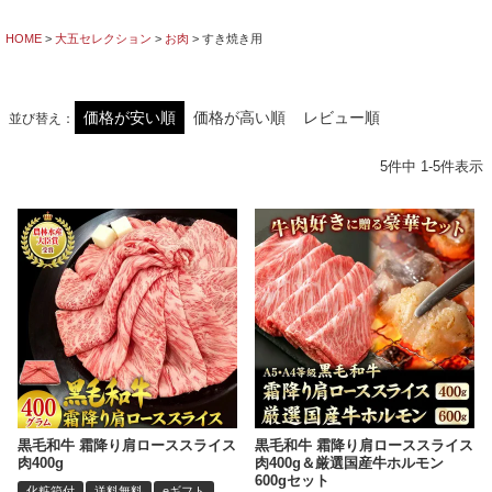
HOME
大五セレクション
お肉
すき焼き用
価格が安い順
価格が高い順
レビュー順
並び替え
5
件中
1
-
5
件表示
黒毛和牛 霜降り肩ローススライス
黒毛和牛 霜降り肩ローススライス
肉400g
肉400g＆厳選国産牛ホルモン
600gセット
化粧箱付
送料無料
eギフト