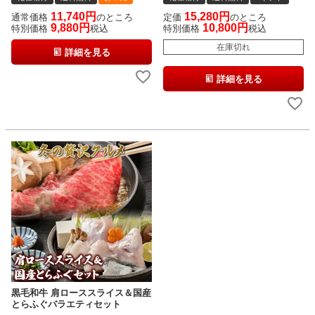
11,740
15,280
通常価格
のところ
定価
のところ
9,880
10,800
特別価格
税込
特別価格
税込
在庫切れ
詳細を見る
詳細を見る
黒毛和牛 肩ローススライス＆国産
とらふぐバラエティセット