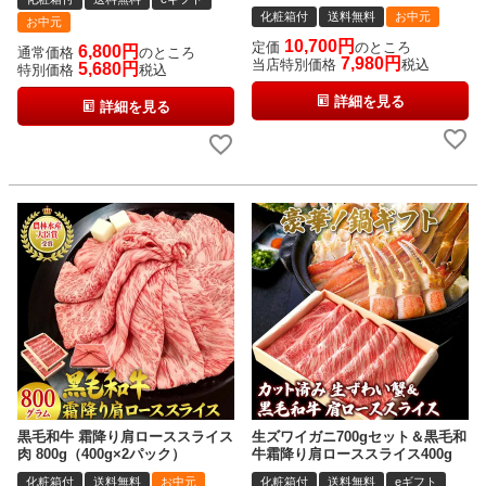
化粧箱付
送料無料
お中元
お中元
10,700
定価
のところ
6,800
通常価格
のところ
7,980
当店特別価格
税込
5,680
特別価格
税込
詳細を見る
詳細を見る
黒毛和牛 霜降り肩ローススライス
生ズワイガニ700gセット＆黒毛和
肉 800g（400g×2パック）
牛霜降り肩ローススライス400g
化粧箱付
送料無料
お中元
化粧箱付
送料無料
eギフト