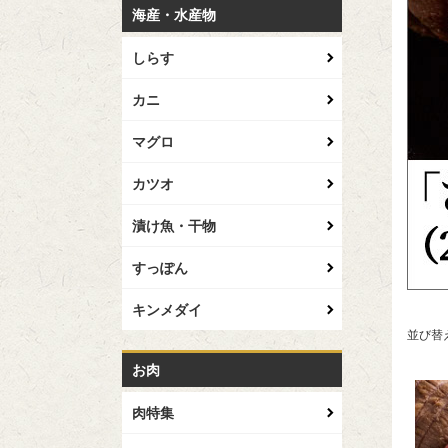
海産・水産物
しらす
カニ
マグロ
カツオ
漬け魚・干物
すっぽん
キンメダイ
並び替
お肉
肉特集