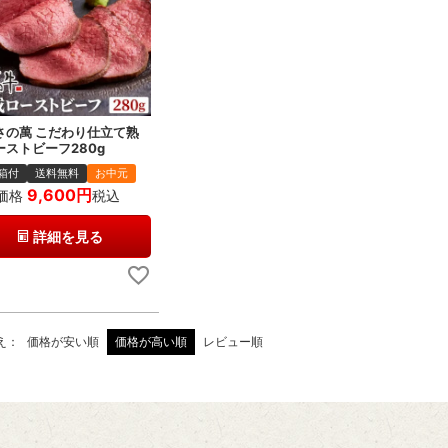
さの萬 こだわり仕立て熟
ーストビーフ280g
箱付
送料無料
お中元
9,600
価格
税込
詳細を見る
え
価格が安い順
価格が高い順
レビュー順