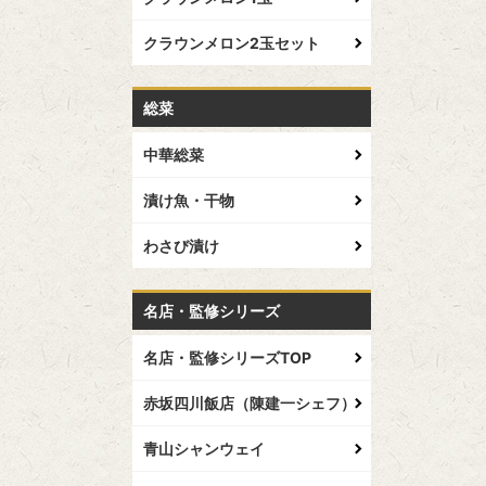
クラウンメロン2玉セット
総菜
中華総菜
漬け魚・干物
わさび漬け
名店・監修シリーズ
名店・監修シリーズTOP
赤坂四川飯店（陳建一シェフ）
青山シャンウェイ