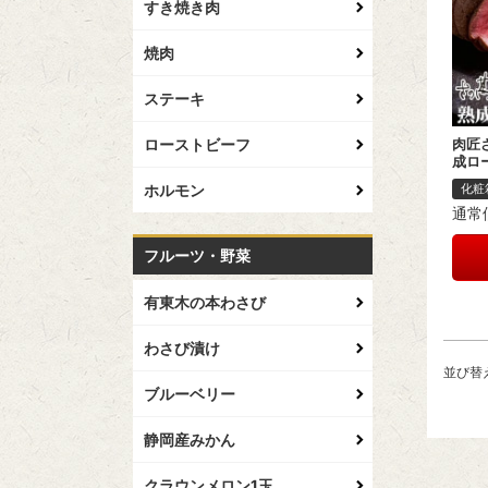
すき焼き肉
焼肉
ステーキ
ローストビーフ
肉匠
成ロ
ホルモン
化粧
通常
フルーツ・野菜
有東木の本わさび
わさび漬け
並び替
ブルーベリー
静岡産みかん
クラウンメロン1玉