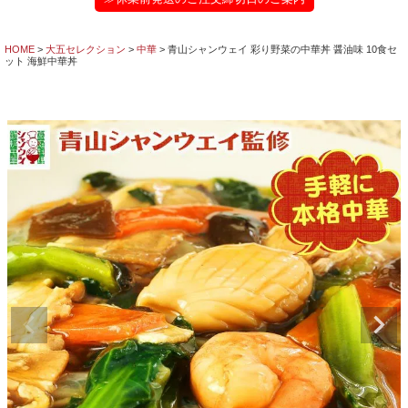
HOME
大五セレクション
中華
青山シャンウェイ 彩り野菜の中華丼 醤油味 10食セ
ット 海鮮中華丼