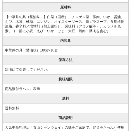
原材料
【中華丼の具（醤油味）】白菜（国産）、チンゲン菜、豚肉、いか、醤油、
えび、木茸、砂糖、ニンジン、オイスターソース、鶏ガラスープ、食用植物
油脂、香辛料／増粘剤（加工澱粉）、調味料（アミノ酸等）、カラメル色
素、（一部に小麦・えび・いか・ごま・大豆・鶏肉・豚肉を含む）
内容量
中華丼の具（醤油味）180g×10食
保存方法
冷凍にて保管してください。
賞味期限
商品添付ラベルに表示
送料
送料無料
商品説明
人気中華料理店「青山シャンウェイ」の味をご家庭で。野菜をたっぷり使用