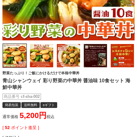
野菜たっぷり！ご飯にかけるだけで本格中華丼
青山シャンウェイ 彩り野菜の中華丼 醤油味 10食セット 海
鮮中華丼
商品番号
cf-sha-002
簡易包装
送料無料
eギフト
5,200
通常価格
税込
[
52
ポイント進呈 ]