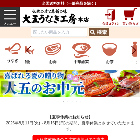
全国送料無料（一部商品を除く）
うなぎ
内祝い
価格で選ぶ
グルメ
うなぎ
ツ
水産物
お肉
中華総菜
お茶
酒
【夏季休業のお知らせ】
2026年8月11日(火)～8月16日(日)の期間、夏季休業とさせていただきま
す。
≫休業前発送のご注文締切日のご案内