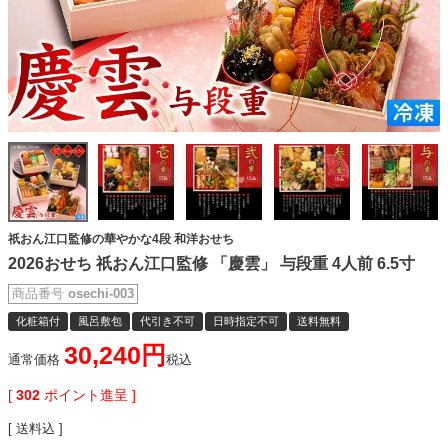
祇おん江口監修の華やかな4段 和洋おせち
2026おせち 祇おん江口監修 「慶雲」 与段重 4人前 6.5寸
商品番号
osechi-003
化粧箱付
風呂敷包
代引き不可
日時指定不可
送料無料
30,240
通常価格
税込
[
302
ポイント進呈 ]
送料込