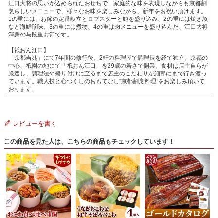
江口大将の思いが込められたおせちで、家庭的な味を表現しながらも京都割
烹らしいメニューで、様々なお味を楽しみながら、新年をお祝い頂けます。
1の重には、お節の定番献立とロブスターと鮑を盛り込み、2の重には焼き魚
など海鮮珍味、3の重には煮物、4の重は肉メニューを盛り込んだ、江口大将
渾身の与段重お節です。
【祇おん江口】
「京都吉兆」にて7年間の修行後、2軒の料理屋で調理長を経て独立。京都の
中心、祇園の地にて「祇おん江口」を29歳の若さで開業。食材は店主自らが
厳選し、調理法や盛り付けに至るまで店主のこだわりが細部にまで行き渡っ
ています。職人技と心つくしのおもてなし“京都割烹料理”をお楽しみ頂いて
おります。
レビューを書く
この商品を見た人は、こちらの商品もチェックしています！