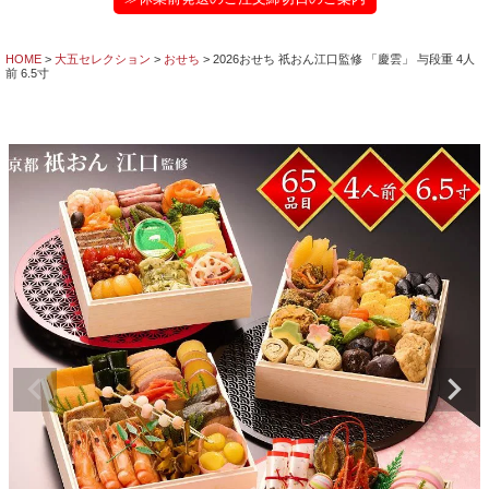
HOME
大五セレクション
おせち
2026おせち 祇おん江口監修 「慶雲」 与段重 4人
前 6.5寸