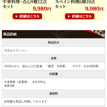
商品詳細
商品区分
大五セレクション
名称
2026おせち 祇おん江口監修 「慶雲 与段重」 （6.5寸 白木四段重）
内容量
中身重量（総重量） 約3,500ｇ
祝箸3膳
原材料
説明書を商品に同梱しております