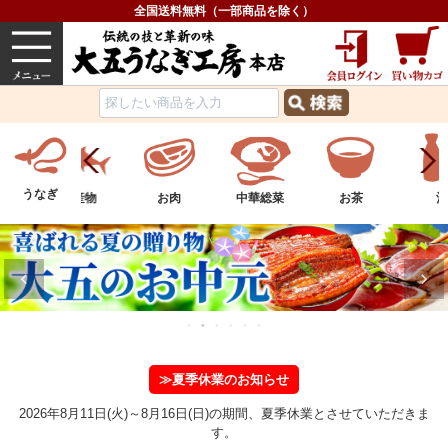
全国送料無料（一部商品を除く）
うなぎ
内祝い
価格で選ぶ
グルメ
うなぎ
ツ
水産物
お肉
中華総菜
お茶
酒
≫夏季休業のお知らせ
2026年8月11日(火)～8月16日(日)の期間、夏季休業とさせていただきま
す。