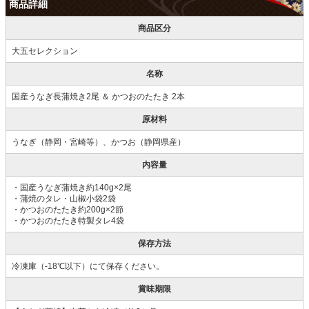
商品詳細
商品区分
大五セレクション
名称
国産うなぎ長蒲焼き2尾 ＆ かつおのたたき 2本
原材料
うなぎ（静岡・宮崎等）、かつお（静岡県産）
内容量
・国産うなぎ蒲焼き約140g×2尾
・蒲焼のタレ・山椒小袋2袋
・かつおのたたき約200g×2節
・かつおのたたき特製タレ4袋
保存方法
冷凍庫（-18℃以下）にて保存ください。
賞味期限