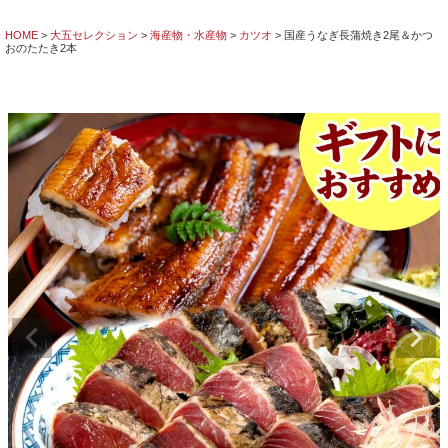
HOME
大五セレクション
海産物・水産物
カツオ
国産うなぎ長蒲焼き2尾＆かつ
おのたたき2本