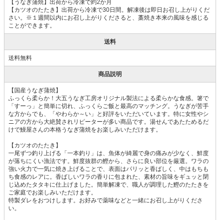
【うなぎ蒲焼】出荷から冷凍で約2か月
【カツオのたたき】出荷から冷凍で30日間。解凍後は即日お召し上がりくだ
さい。※１週間以内にお召し上がりくださると、藁焼き本来の風味を感じる
ことができます。
送料
送料無料
商品説明
【国産うなぎ蒲焼】
ふっくら柔らか！大五うなぎ工房オリジナル製法による柔らかな食感。箸で
「すーっ」と簡単に切れ、ふっくらご飯と最高のマッチング。うなぎが苦手
な方からでも、「やわらか～い」と好評をいただいています。特に女性やシ
ニアの方から大絶賛されリピーターが多い商品です。湯せんであたためるだ
けで鰻屋さんの本格うなぎ蒲焼をお楽しみいただけます。
【カツオのたたき】
一尾ずつ釣り上げる「一本釣り」は、魚体が綺麗で身の痛みが少なく、鮮度
が落ちにくい漁法です。鮮度抜群の鰹から、さらに良い部位を厳選。ワラの
強い火力で一気に焼き上げることで、表面はパリッと香ばしく、中はもちも
ち食感のレアに。香ばしいワラの香りに包まれた、素材の旨味をギュッと閉
じ込めたタタキに仕上げました。簡単解凍で、職人が調理した鰹のたたきを
ご家庭でお楽しみいただけます。
特製ダレをおつけします。お好みで薬味などと一緒にお召し上がりくださ
い。