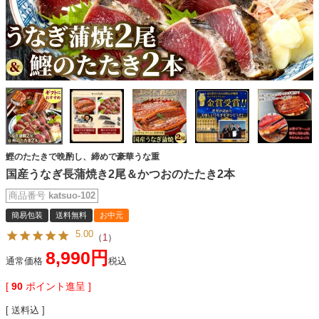
鰹のたたきで晩酌し、締めで豪華うな重
国産うなぎ長蒲焼き2尾＆かつおのたたき2本
商品番号
katsuo-102
簡易包装
送料無料
お中元
5.00
（
1
）
8,990
通常価格
税込
[
90
ポイント進呈 ]
送料込