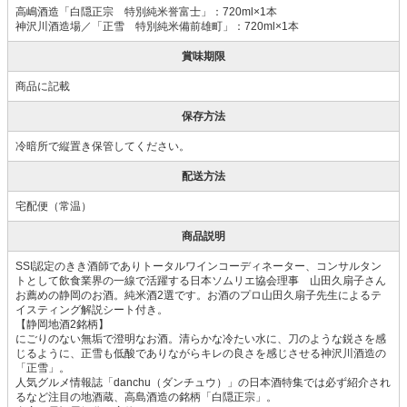
高嶋酒造「白隠正宗 特別純米誉富士」：720ml×1本
神沢川酒造場／「正雪 特別純米備前雄町」：720ml×1本
賞味期限
商品に記載
保存方法
冷暗所で縦置き保管してください。
配送方法
宅配便（常温）
商品説明
SSI認定のきき酒師でありトータルワインコーディネーター、コンサルタン
トとして飲食業界の一線で活躍する日本ソムリエ協会理事 山田久扇子さん
お薦めの静岡のお酒。純米酒2選です。お酒のプロ山田久扇子先生によるテ
イスティング解説シート付き。
【静岡地酒2銘柄】
にごりのない無垢で澄明なお酒。清らかな冷たい水に、刀のような鋭さを感
じるように、正雪も低酸でありながらキレの良さを感じさせる神沢川酒造の
「正雪」。
人気グルメ情報誌「danchu（ダンチュウ）」の日本酒特集では必ず紹介され
るなど注目の地酒蔵、高島酒造の銘柄「白隠正宗」。