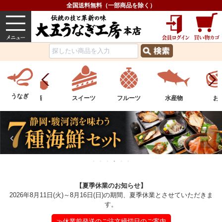
全国送料無料（一部商品を除く）
うなぎ
内祝い
価格で選ぶ
グルメ
うなぎ
スイーツ
フルーツ
水産物
お肉
中華
【夏季休業のお知らせ】
2026年8月11日(火)～8月16日(日)の期間、夏季休業とさせていただきま
す。
≫休業前発送のご注文締切日のご案内