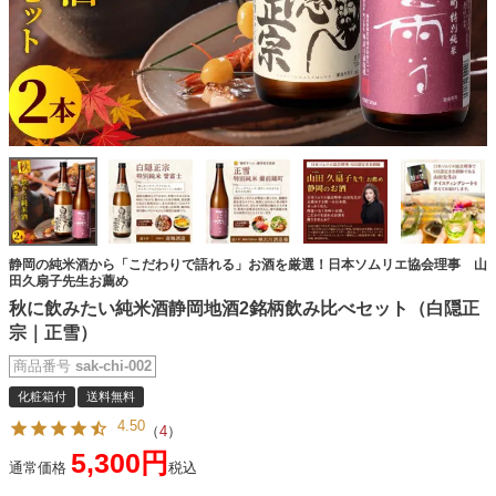
静岡の純米酒から「こだわりで語れる」お酒を厳選！日本ソムリエ協会理事 山
田久扇子先生お薦め
秋に飲みたい純米酒静岡地酒2銘柄飲み比べセット（白隠正
宗｜正雪）
商品番号
sak-chi-002
化粧箱付
送料無料
4.50
（
4
）
5,300
通常価格
税込