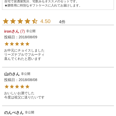
自宅で居酒屋気分、宅飲みもオススメのセットです。
★贈答用に特別なギフトケースに入れてお届けします。
4.50
4
iron
7
非公開
投稿日
2018/08/09
お中元にチョイスしました

リーズナブルでフルーティ

喜んでくれたと思います
山の
非公開
投稿日
2018/08/08
おいしいお酒でした

今度は祖父に送りたいです
のんべ
非公開