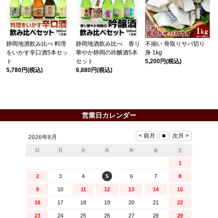
静岡地酒飲み比べ 料理
静岡地酒飲み比べ 香り
不揃い 骨取りサバ切り
をいかす辛口酒5本セッ
華やか静岡の吟醸酒5本
身 1kg
ト
セット
5,200円
(税込)
5,780円
(税込)
6,880円
(税込)
営業日カレンダー