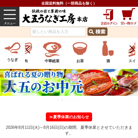
全国送料無料（一部商品を除く）
うなぎ
内祝い
価格で選ぶ
グルメ
うなぎ
中華総菜
お茶
酒
スイーツ
フル
≫夏季休業のお知らせ
2026年8月11日(火)～8月16日(日)の期間、夏季休業とさせていただきま
す。