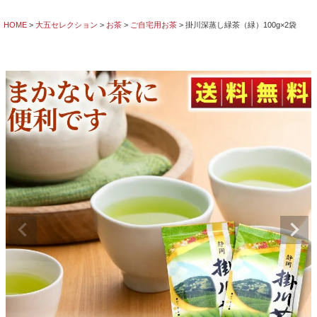
HOME
大五セレクション
お茶
ご自宅用お茶
掛川深蒸し緑茶（緑）100g×2袋