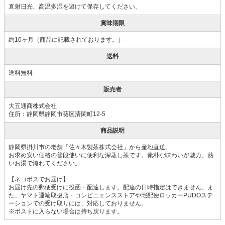
直射日光、高温多湿を避けて保存してください。
賞味期限
約10ヶ月（商品に記載されております。）
送料
送料無料
販売者
大五通商株式会社
住所：静岡県静岡市葵区清閑町12-5
商品説明
静岡県掛川市の老舗「佐々木製茶株式会社」から産地直送。
お求め安い価格の普段使いに便利な深蒸し茶です。素朴な味わいが魅力、熱
いお湯で淹れてください。
【ネコポスでお届け】
お届け先の郵便受けに投函・配達します。配達の日時指定はできません。ま
た、ヤマト運輸取扱店・コンビニエンスストアや宅配便ロッカーPUDOステ
ーションでの受け取りには、対応しておりません。
※ポストに入らない場合は持ち戻ります。