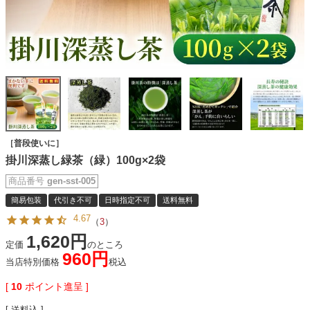
［普段使いに］
掛川深蒸し緑茶（緑）100g×2袋
商品番号
gen-sst-005
簡易包装
代引き不可
日時指定不可
送料無料
4.67
（
3
）
1,620
定価
のところ
960
当店特別価格
税込
[
10
ポイント進呈 ]
送料込