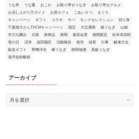
うな丼
うな重
おこわ
お取り寄せうなぎ
お取り寄せグルメ
お召し上がり方ガイド
お茶カフェ
ごあいさつ
まぐろ
キャンペーン
ギフト
コラボ
サバ
モンドセレクション
切り身
千葉雄大さんTVCMキャンペーン
国宝
大五通商
娘うなぎ
山椒
市川九團次
式典
新商品
新聞
最高金賞
期間限定
松本幸四郎
母の日
沼津
波田陽区
活動報告
発売
緑茶
行事
解凍方法
販促ギフト
野﨑洋光
雌うなぎ
静岡地酒
高級うなぎ
鬼平犯科帳祭
アーカイブ
ア
ー
カ
イ
ブ