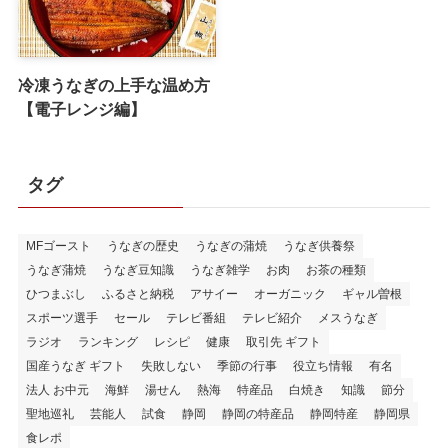
冷凍うなぎの上手な温め方
【電子レンジ編】
タグ
MFゴースト
うなぎの歴史
うなぎの蒲焼
うなぎ供養祭
うなぎ蒲焼
うなぎ豆知識
うなぎ雑学
お肉
お茶の種類
ひつまぶし
ふるさと納税
アサイー
オーガニック
ギャル曽根
スポーツ選手
セール
テレビ番組
テレビ紹介
メスうなぎ
ラジオ
ランキング
レシピ
健康
取引先 ギフト
国産うなぎ ギフト
失敗しない
季節の行事
役立ち情報
有名
法人 お中元
海鮮
湯せん
熱海
特産品
白焼き
知識
節分
聖地巡礼
芸能人
試食
静岡
静岡の特産品
静岡特産
静岡県
食レポ