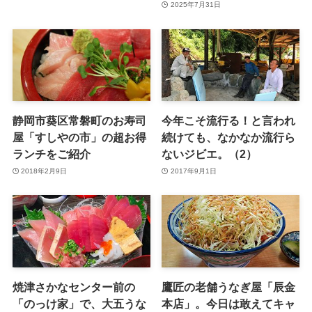
2025年7月31日
静岡市葵区常磐町のお寿司
今年こそ流行る！と言われ
屋「すしやの市」の超お得
続けても、なかなか流行ら
ランチをご紹介
ないジビエ。（2）
2018年2月9日
2017年9月1日
焼津さかなセンター前の
鷹匠の老舗うなぎ屋「辰金
「のっけ家」で、大五うな
本店」。今日は敢えてキャ