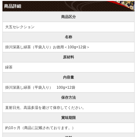
商品詳細
商品区分
大五セレクション
名称
掛川深蒸し緑茶（平袋入り）お徳用＜100g×12袋＞
原材料
緑茶
内容量
掛川深蒸し緑茶（平袋入り） 100g×12袋
保存方法
直射日光、高温多湿を避けて保存してください。
賞味期限
約10ヶ月（商品に記載されております。）