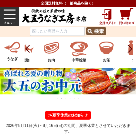
全国送料無料（一部商品を除く）
うなぎ
内祝い
価格で選ぶ
グルメ
うなぎ
ツ
水産物
お肉
中華総菜
お茶
酒
≫夏季休業のお知らせ
2026年8月11日(火)～8月16日(日)の期間、夏季休業とさせていただきま
す。