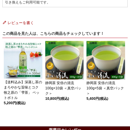
引き換えもご利用可能です。
レビューを書く
この商品を見た人は、こちらの商品もチェックしています！
【送料込み】深蒸し茶の
静岡茶 安倍の清流
静岡茶 安倍の清流
まろやかな旨味とコク
100g×10袋 ＜真空パッ
100g×5袋 ＜真空パック
牧之原の「雫茶」 ペッ
ク＞
＞
トボトル
10,800円
(税込)
5,400円
(税込)
5,200円
(税込)
営業日カレンダー