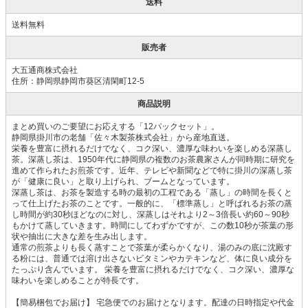
送料
送料無料
販売者
大五通商株式会社
住所：静岡県静岡市葵区清閑町12-5
商品説明
まとめ買いのご要望にお応えする「12パックセット」。
静岡県掛川市の老舗「佐々木製茶株式会社」から産地直送。
栄養を豊富に摂れるだけでなく、コク深い、濃厚な味わいを楽しめる深蒸し
茶。深蒸し茶は、1950年代に静岡県の複数のお茶農家さんが同時期に研究を
進めて作られたお煎茶です。近年、テレビや新聞などで特に掛川の深蒸し茶
が「健康に良い」と取り上げられ、ブームとなっています。
深蒸し茶は、お茶を製造する時の最初の工程である「蒸し」の時間を長くと
って仕上げたお茶のことです。一般的に、「標準蒸し」と呼ばれるお茶の蒸
し時間が約30秒ほどなのに対し、深蒸しはそれより2～3倍長い約60～90秒
もかけて蒸していきます。時間にしてわずかですが、この数10秒が茶葉の形
状や抽出に大きな差を生み出します。
通常の煎茶よりも長く蒸すことで茶葉が柔らかくなり、湯のみの底に沈殿す
る粉には、普通では溶け出さないビタミンやカテキンなど、体に良い成分を
たっぷり含んでいます。 栄養を豊富に摂れるだけでなく、コク深い、濃厚な
味わいを楽しめることが特長です。
【簡易梱包でお届け】 宅急便でのお届けとなります。配達の日時指定や代金