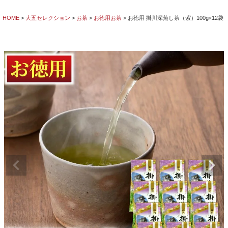
HOME
大五セレクション
お茶
お徳用お茶
お徳用 掛川深蒸し茶（紫）100g×12袋