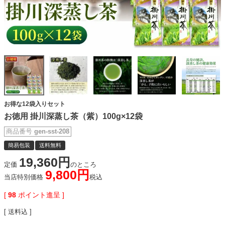
お得な12袋入りセット
お徳用 掛川深蒸し茶（紫）100g×12袋
商品番号
gen-sst-208
簡易包装
送料無料
19,360
定価
のところ
9,800
当店特別価格
税込
[
98
ポイント進呈 ]
送料込