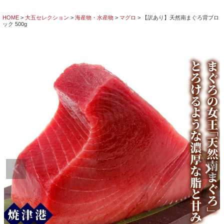
HOME
大五セレクション
海産物・水産物
マグロ
【訳あり】天然南まぐろ背ブロ
ック 500g