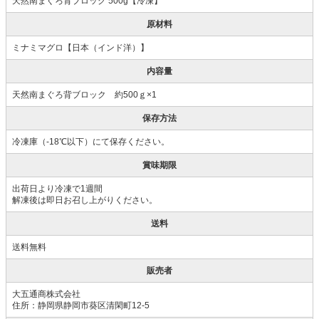
天然南まぐろ背ブロック 500g【冷凍】
原材料
ミナミマグロ【日本（インド洋）】
内容量
天然南まぐろ背ブロック 約500ｇ×1
保存方法
冷凍庫（-18℃以下）にて保存ください。
賞味期限
出荷日より冷凍で1週間
解凍後は即日お召し上がりください。
送料
送料無料
販売者
大五通商株式会社
住所：静岡県静岡市葵区清閑町12-5