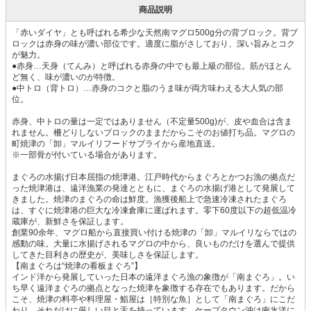
商品説明
「赤いダイヤ」とも呼ばれる希少な天然南マグロ500g分の背ブロック。背ブ
ロックは赤身の味が濃い部位です。適度に脂がさしており、深い旨みとコク
が魅力。
●赤身…天身（てんみ）と呼ばれる赤身の中でも最上級の部位。筋がほとん
ど無く、味が濃いのが特徴。
●中トロ（背トロ）…赤身のコクと脂のうま味が両方味わえる大人気の部
位。
赤身、中トロの量は一定ではありません（不定量500g)が、皮や血合は含ま
れません。柵どりしないブロックのままだからこそのお値打ち品。マグロの
町焼津の「卸」マルイリフードサプライから産地直送。
※一部骨が付いている場合があります。
まぐろの水揚げ日本屈指の焼津港。江戸時代からまぐろとかつお漁の拠点だ
った焼津港は、遠洋漁業の発達とともに、まぐろの水揚げ港として発展して
きました。焼津のまぐろの命は鮮度。漁獲後船上で急速冷凍されたまぐろ
は、すぐに焼津港の巨大な冷凍倉庫に運ばれます。零下60度以下の超低温冷
蔵庫が、新鮮さを保証します。
創業90余年、マグロ船から直接買い付ける焼津の「卸」マルイリならではの
感動の味。大量に水揚げされるマグロの中から、良いものだけを選んで提供
してきた目利きの歴史が、美味しさを保証します。
【南まぐろは“焼津の看板まぐろ”】
インド洋から発展していった日本の遠洋まぐろ漁の象徴が「南まぐろ」。い
ち早く遠洋まぐろの拠点となった焼津を象徴する存在でもあります。だから
こそ、焼津の料亭や料理屋・鮨屋は［特別な魚］として「南まぐろ」にこだ
わり、それだけに厳しい目と舌を持っています。ケープタウン沖は南氷洋に