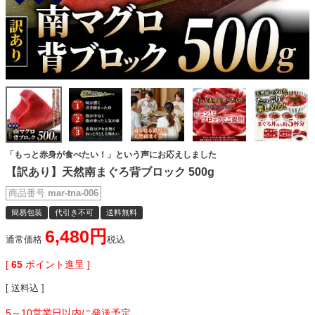
「もっと赤身が食べたい！」という声にお応えしました
【訳あり】天然南まぐろ背ブロック 500g
商品番号
mar-tna-006
簡易包装
代引き不可
送料無料
6,480
通常価格
税込
[
65
ポイント進呈 ]
送料込
5～10営業日以内に発送予定