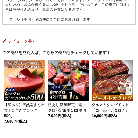
近いため、水温が低く海流も強い荒れた海。だからこそ、この季節にはまぐ
ろは身が引き締まり、最高の身質になるのです。
・クール（冷凍）宅急便にて全国にお届け致します。
レビューを書く
この商品を見た人は、こちらの商品もチェックしています！
【訳あり】天然南まぐろ
訳あり 数量限定 南マ
グルメカタログギフト
大トロ付きブロック
グロ不定形柵１kg 冷凍
「ゴールドカタログ」
500g
7,980円
(税込)
10,800円
(税込)
7,680円
(税込)