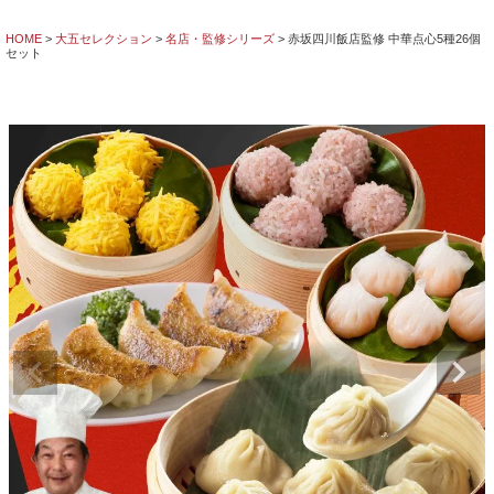
HOME
大五セレクション
名店・監修シリーズ
赤坂四川飯店監修 中華点心5種26個
セット