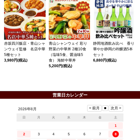
赤坂四川飯店・青山シャ
青山シャンウェイ 彩り
静岡地酒飲み比べ 香り
ンウェイ監修 名店中華
野菜の中華丼 2種10食
華やか静岡の吟醸酒5本
5種セット
（塩味5食、醤油味5
セット
3,980円
(税込)
食） 海鮮中華丼
6,880円
(税込)
5,200円
(税込)
営業日カレンダー