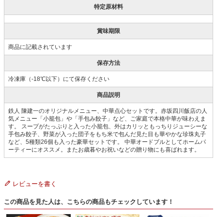
特定原材料
賞味期限
商品に記載されています
保存方法
冷凍庫（-18℃以下）にて保存ください
商品説明
鉄人 陳建一のオリジナルメニュー、中華点心セットです。赤坂四川飯店の人
気メニュー「小籠包」や「手包み餃子」など、ご家庭で本格中華が味わえま
す。 スープがたっぷりと入った小籠包、外はカリッともっちりジューシーな
手包み餃子、野菜が入った団子をもち米で包んだ見た目も華やかな珍珠丸子
など、5種類26個も入った豪華セットです。 中華オードブルとしてホームパ
ーティーにオススメ。またお歳暮やお祝いなどの贈り物にも喜ばれます。
レビューを書く
この商品を見た人は、こちらの商品もチェックしています！