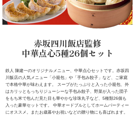
赤坂四川飯店監修
中華点心5種26個セット
鉄人 陳建一のオリジナルメニュー、中華点心セットです。赤坂四
川飯店の人気メニュー「小籠包」や「手包み餃子」など、ご家庭
で本格中華が味わえます。 スープがたっぷりと入った小籠包、外
はカリッともっちりジューシーな手包み餃子、野菜が入った団子
をもち米で包んだ見た目も華やかな珍珠丸子など、5種類26個も
入った豪華セットです。 中華オードブルとしてホームパーティー
にオススメ。またお歳暮やお祝いなどの贈り物にも喜ばれます。