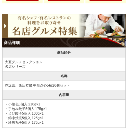
商品詳細
商品区分
大五グルメセレクション
名店シリーズ
名称
赤坂四川飯店監修 中華点心5種26個セット
内容量
・小籠包6個入 210g×1
・手包み餃子5個入 175g×1
・えび餃子5個入 100g×1
・錦糸焼売5個入 125g×1
・珍珠丸子5個入 175g×1