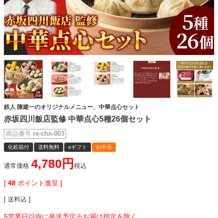
鉄人 陳建一のオリジナルメニュー、中華点心セット
赤坂四川飯店監修 中華点心5種26個セット
商品番号
re-chn-003
化粧箱付
送料無料
eギフト
お中元
4,780
通常価格
税込
[
48
ポイント進呈 ]
送料込
5営業日以内に発送予定※お届け指定を除く