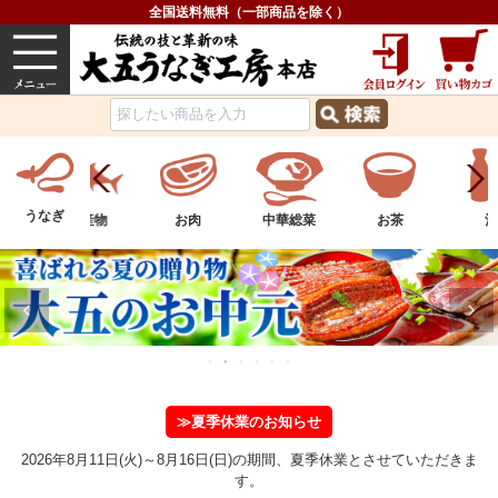
全国送料無料（一部商品を除く）
うなぎ
内祝い
価格で選ぶ
グルメ
うなぎ
ツ
水産物
お肉
中華総菜
お茶
酒
≫夏季休業のお知らせ
2026年8月11日(火)～8月16日(日)の期間、夏季休業とさせていただきま
す。