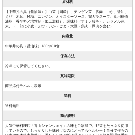
原材料
【中華丼の具（醤油味）】白菜（国産）、チンゲン菜、豚肉、いか、醤油、
えび、木茸、砂糖、ニンジン、オイスターソース、鶏ガラスープ、食用植物
油脂、香辛料／増粘剤（加工澱粉）、調味料（アミノ酸等）、カラメル色
素、（一部に小麦・えび・いか・ごま・大豆・鶏肉・豚肉を含む）
内容量
中華丼の具（醤油味）180g×10食
保存方法
冷凍にて保管してください。
賞味期限
商品添付ラベルに表示
送料
送料無料
商品説明
人気中華料理店「青山シャンウェイ」の味をご家庭で。野菜をたっぷり使用
しているので、しっかりした味付けなのにとってもヘルシー！自分で作るの