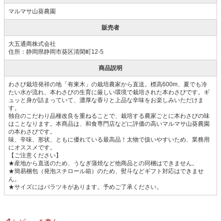
マルマサ山葵農園
販売者
大五通商株式会社
住所：静岡県静岡市葵区清閑町12-5
商品説明
わさび栽培発祥の地「有東木」の栽培農家から直送。標高600m、夏でも冷
たい水が流れ、本わさびの生育に厳しい環境で栽培された本わさびです。ギ
ュッと身が詰まっていて、濃厚な香りと上品な辛味をお楽しみいただけま
す。
独自のこだわり品種改良を重ねることで、栽培する農家ごとに本わさびの味
はことなります。本商品は、和食専門店などに評価の高いマルマサ山葵農園
の本わさびです。
味、辛味、形状、ともに優れている最高品！太物で扱いやすいため、業務用
にオススメです。
【ご注意ください】
★産地から直送のため、うなぎ蒲焼など他商品との同梱はできません。
★簡易梱包（発泡スチロール箱）のため、熨斗などギフト対応はできませ
ん。
★サイズにはバラツキがあります。予めご了承ください。