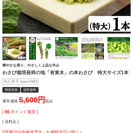
爽やかな香り、やさしく上品な辛み
わさび栽培発祥の地「有東木」の本わさび 特大サイズ1本
商品番号
was-t-003
簡易包装
送料無料
5,600
通常価格
税込
[
56
ポイント進呈 ]
送料込
5営業日以内発送予定（お届指定日は除く）