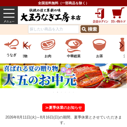
全国送料無料（一部商品を除く）
うなぎ
内祝い
価格で選ぶ
グルメ
うなぎ
ツ
水産物
お肉
中華総菜
お茶
酒
≫夏季休業のお知らせ
2026年8月11日(火)～8月16日(日)の期間、夏季休業とさせていただきま
す。