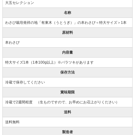
大五セレクション
名称
わさび栽培発祥の地「有東木（うとうぎ）」の本わさび＜特大サイズ＞1本
原材料
本わさび
内容量
特大サイズ1本（1本100g以上）※バラツキがあります
保存方法
冷蔵で保存してください
賞味期限
冷蔵で2週間程度 （生ものですので、お早めにお召上がりください）
送料
送料無料
製造者