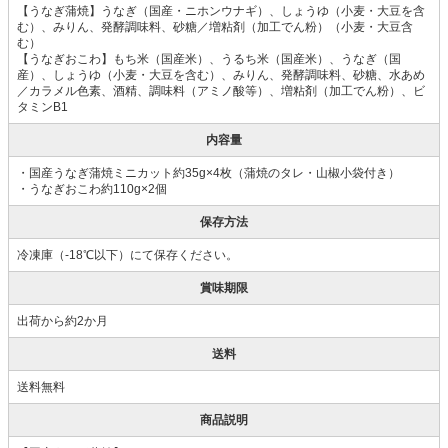
【うなぎ蒲焼】うなぎ（国産・ニホンウナギ）、しょうゆ（小麦・大豆を含
む）、みりん、発酵調味料、砂糖／増粘剤（加工でん粉）（小麦・大豆含
む）
【うなぎおこわ】もち米（国産米）、うるち米（国産米）、うなぎ（国
産）、しょうゆ（小麦・大豆を含む）、みりん、発酵調味料、砂糖、水あめ
／カラメル色素、酒精、調味料（アミノ酸等）、増粘剤（加工でん粉）、ビ
タミンB1
内容量
・国産うなぎ蒲焼ミニカット約35g×4枚（蒲焼のタレ・山椒小袋付き）
・うなぎおこわ約110g×2個
保存方法
冷凍庫（-18℃以下）にて保存ください。
賞味期限
出荷から約2か月
送料
送料無料
商品説明