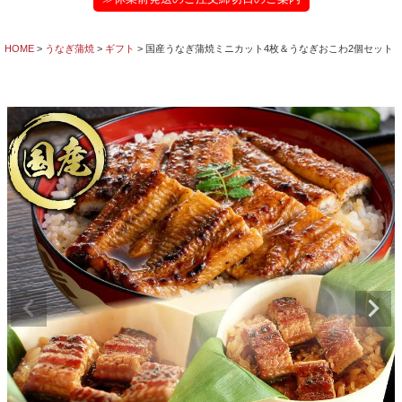
HOME
うなぎ蒲焼
ギフト
国産うなぎ蒲焼ミニカット4枚＆うなぎおこわ2個セット