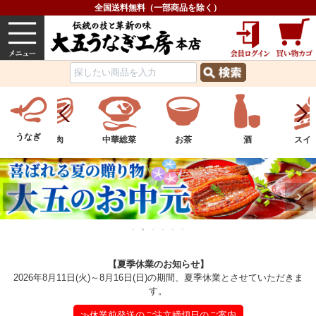
全国送料無料（一部商品を除く）
うなぎ
内祝い
価格で選ぶ
グルメ
うなぎ
中華総菜
お茶
酒
スイーツ
フル
【夏季休業のお知らせ】
2026年8月11日(火)～8月16日(日)の期間、夏季休業とさせていただきま
す。
≫休業前発送のご注文締切日のご案内