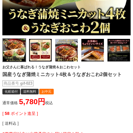
お父さんに喜ばれる！うなぎ蒲焼＆おこわセット
国産うなぎ蒲焼ミニカット4枚＆うなぎおこわ2個セット
商品番号
gif-023
化粧箱付
送料無料
お中元
5,780
通常価格
税込
[
58
ポイント進呈 ]
送料込