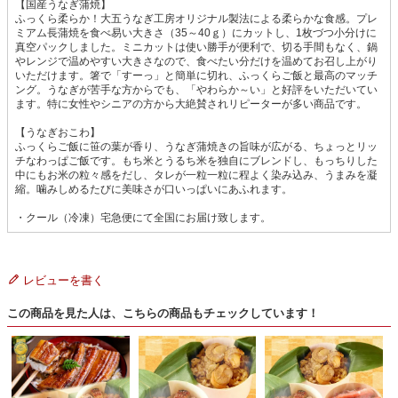
【国産うなぎ蒲焼】
ふっくら柔らか！大五うなぎ工房オリジナル製法による柔らかな食感。プレ
ミアム長蒲焼を食べ易い大きさ（35～40ｇ）にカットし、1枚づつ小分けに
真空パックしました。ミニカットは使い勝手が便利で、切る手間もなく、鍋
やレンジで温めやすい大きさなので、食べたい分だけを温めてお召し上がり
いただけます。箸で「すーっ」と簡単に切れ、ふっくらご飯と最高のマッチ
ング。うなぎが苦手な方からでも、「やわらか～い」と好評をいただいてい
ます。特に女性やシニアの方から大絶賛されリピーターが多い商品です。
【うなぎおこわ】
ふっくらご飯に笹の葉が香り、うなぎ蒲焼きの旨味が広がる、ちょっとリッ
チなわっぱご飯です。もち米とうるち米を独自にブレンドし、もっちりした
中にもお米の粒々感をだし、タレが一粒一粒に程よく染み込み、うまみを凝
縮。噛みしめるたびに美味さが口いっぱいにあふれます。
・クール（冷凍）宅急便にて全国にお届け致します。
レビューを書く
この商品を見た人は、こちらの商品もチェックしています！