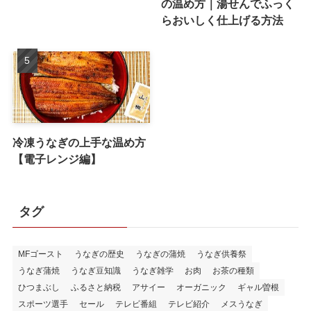
の温め方｜湯せんでふっく
らおいしく仕上げる方法
冷凍うなぎの上手な温め方
【電子レンジ編】
タグ
MFゴースト
うなぎの歴史
うなぎの蒲焼
うなぎ供養祭
うなぎ蒲焼
うなぎ豆知識
うなぎ雑学
お肉
お茶の種類
ひつまぶし
ふるさと納税
アサイー
オーガニック
ギャル曽根
スポーツ選手
セール
テレビ番組
テレビ紹介
メスうなぎ