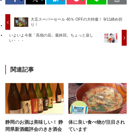
大五スーパーセール 40％ OFFの大特価！ 9/11締め切
り！
いよいよ今夜「高嶺の花」最終回。ちょっと寂し
い・・・
関連記事
静岡のお酒は美味しい！ 静
体に良い食べ物が注目され
岡県新酒鑑評会のきき酒会
ています