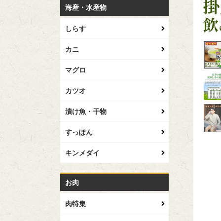
海産・水産物
しらす
カニ
マグロ
カツオ
漬け魚・干物
すっぽん
キンメダイ
お肉
肉特集