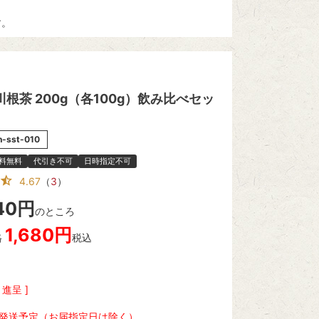
す。
根茶 200g（各100g）飲み比べセッ
n-sst-010
料無料
代引き不可
日時指定不可
4.67
（
3
）
40
のところ
1,680
格
税込
進呈 ]
内発送予定（お届指定日は除く）