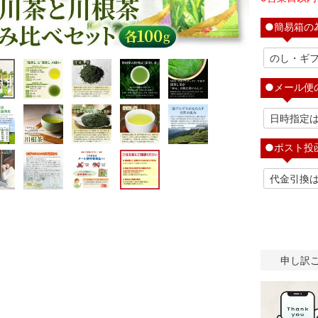
●簡易箱の
●メール便
●ポスト投
申し訳