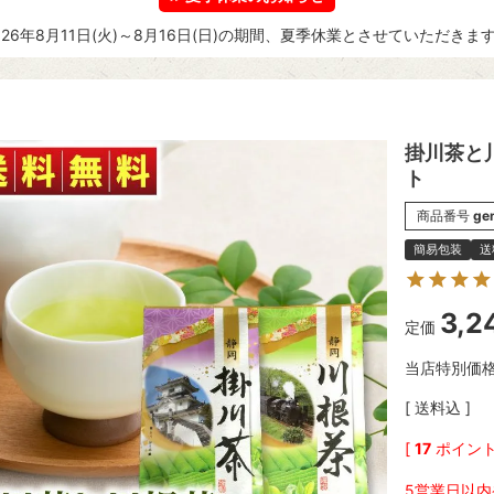
026年8月11日(火)～8月16日(日)の期間、夏季休業とさせていただきま
掛川茶と川
ト
商品番号
ge
簡易包装
送
3,2
定価
当店特別価
送料込
[
17
ポイント
5営業日以