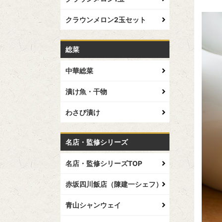
クラウンメロン2玉セット
総菜
中華総菜
漬け魚・干物
わさび漬け
名店・監修シリーズ
名店・監修シリーズTOP
赤坂四川飯店（陳建一シェフ）
青山シャンウェイ