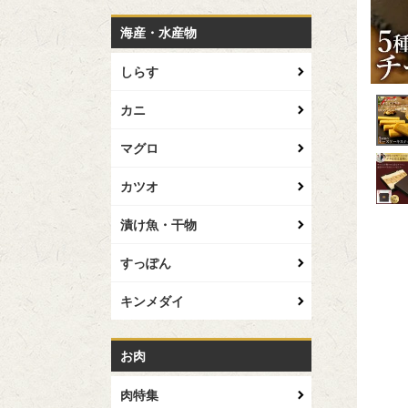
海産・水産物
しらす
カニ
マグロ
カツオ
漬け魚・干物
すっぽん
キンメダイ
お肉
肉特集