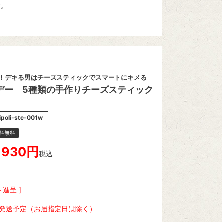
す。
！デキる男はチーズスティックでスマートにキメる
デー 5種類の手作りチーズスティック
ipoli-stc-001w
料無料
,930
税込
進呈 ]
内発送予定（お届指定日は除く）