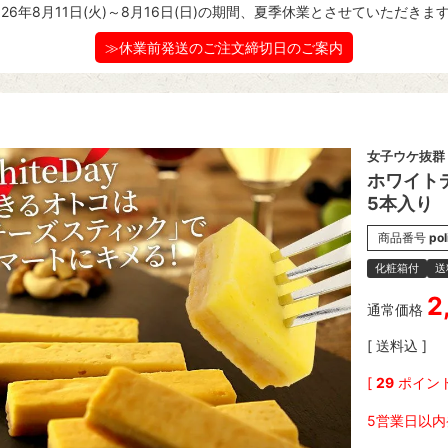
026年8月11日(火)～8月16日(日)の期間、夏季休業とさせていただきま
≫休業前発送のご注文締切日のご案内
女子ウケ抜群
ホワイト
5本入り
商品番号
pol
化粧箱付
送
2
通常価格
送料込
[
29
ポイント
5営業日以