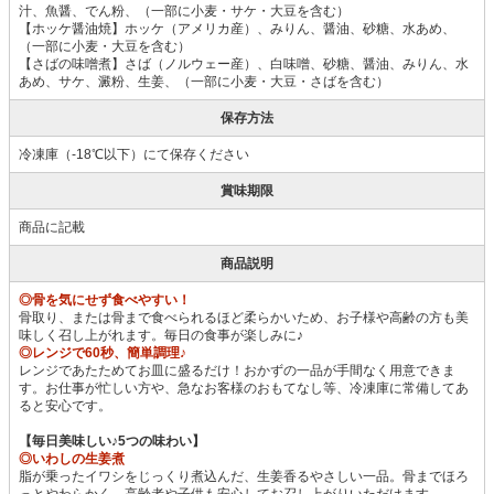
汁、魚醤、でん粉、（一部に小麦・サケ・大豆を含む）
【ホッケ醤油焼】ホッケ（アメリカ産）、みりん、醤油、砂糖、水あめ、
（一部に小麦・大豆を含む）
【さばの味噌煮】さば（ノルウェー産）、白味噌、砂糖、醤油、みりん、水
あめ、サケ、澱粉、生姜、（一部に小麦・大豆・さばを含む）
保存方法
冷凍庫（-18℃以下）にて保存ください
賞味期限
商品に記載
商品説明
◎骨を気にせず食べやすい！
骨取り、または骨まで食べられるほど柔らかいため、お子様や高齢の方も美
味しく召し上がれます。毎日の食事が楽しみに♪
◎レンジで60秒、簡単調理♪
レンジであたためてお皿に盛るだけ！おかずの一品が手間なく用意できま
す。お仕事が忙しい方や、急なお客様のおもてなし等、冷凍庫に常備してあ
ると安心です。
【毎日美味しい♪5つの味わい】
◎いわしの生姜煮
脂が乗ったイワシをじっくり煮込んだ、生姜香るやさしい一品。骨までほろ
っとやわらかく、高齢者や子供も安心してお召し上がりいただけます。