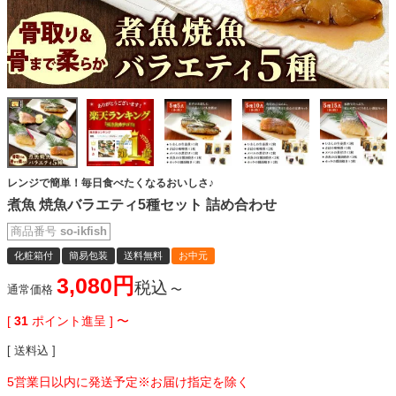
レンジで簡単！毎日食べたくなるおいしさ♪
煮魚 焼魚バラエティ5種セット 詰め合わせ
商品番号
so-ikfish
化粧箱付
簡易包装
送料無料
お中元
3,080
税込
通常価格
〜
[
31
ポイント進呈 ]
〜
送料込
5営業日以内に発送予定※お届け指定を除く