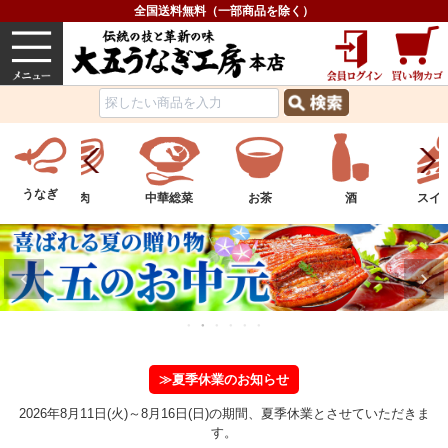
全国送料無料（一部商品を除く）
うなぎ
内祝い
価格で選ぶ
グルメ
うなぎ
中華総菜
お茶
酒
スイーツ
フル
≫夏季休業のお知らせ
2026年8月11日(火)～8月16日(日)の期間、夏季休業とさせていただきま
す。