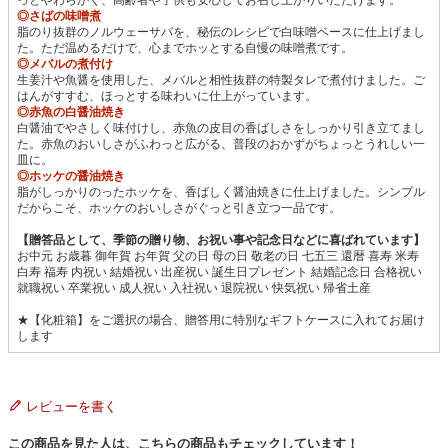
◎さばの味噌煮
脂のり抜群のノルウェーサバを、秘伝のレシピで白味噌ベースに仕上げまし
た。ただ温めるだけで、心までホッとする自慢の味噌煮です。
◎メバルの煮付け
生姜汁や魚醤を使用した、メバルと相性抜群の特製タレで煮付けました。ご
はんがすすむ、ほっとする味わいに仕上がっています。
◎赤魚の白醤油焼き
白醤油でやさしく味付けし、赤魚の皮目の香ばしさをしっかり引き立てまし
た。赤魚のおいしさがふわっと広がる、普段のおかずがちょっとうれしい一
皿に。
◎ホッケの醤油焼き
脂がしっかりのったホッケを、香ばしく醤油焼きに仕上げました。シンプル
だからこそ、ホッケのおいしさがぐっと引き立つ一品です。
【贈答品として、季節の贈り物、お祝い事や記念日などに喜ばれています】
お中元 お歳暮 御年賀 お年賀 父の日 母の日 敬老の日 七五三 還暦 喜寿 米寿
白寿 福寿 内祝い 結婚祝い 出産祝い 誕生日プレゼント 結婚記念日 合格祝い
就職祝い 卒業祝い 成人祝い 入社祝い 退院祝い 快気祝い 帰省土産
★【化粧箱】をご選択の場合、贈答用に特別なギフトケースに入れてお届け
します
レビューを書く
この商品を見た人は、こちらの商品もチェックしています！