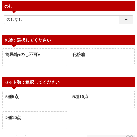
のし
包装
選択してください
簡易箱●のし不可●
化粧箱
セット数
選択してください
5種5点
5種10点
5種15点