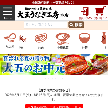
全国送料無料（一部商品を除く）
うなぎ
内祝い
価格で選ぶ
グルメ
うなぎ
ツ
水産物
お肉
中華総菜
お茶
酒
【夏季休業のお知らせ】
2026年8月11日(火)～8月16日(日)の期間、夏季休業とさせていただきま
す。
≫休業前発送のご注文締切日のご案内