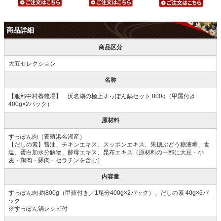
商品詳細
商品区分
大五セレクション
名称
【服部中村養鼈場】 浜名湖の極上すっぽん鍋セット 800g（甲羅付き
400g×2パック）
原材料
すっぽん肉（養殖浜名湖産）
【だしの素】醤油、チキンエキス、スッポンエキス、果糖ぶどう糖液糖、食
塩、蛋白加水分解物、酵母エキス、昆布エキス（原材料の一部に大豆・小
麦・鶏肉・豚肉・ゼラチンを含む）
内容量
すっぽん肉 約800g（甲羅付き／1尾分400g×2パック）、だしの素 40g×6パ
ック
※すっぽん鍋レシピ付