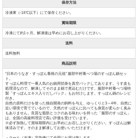
保存方法
冷凍庫（-18℃以下）にて保存ください。
賞味期限
冷凍にて約1ヶ月。解凍後は早めにお召し上がりください。
送料
送料無料
商品説明
“日本のうなぎ・すっぽん養殖の元祖” 服部中村養べつ場のすっぽん鍋セッ
ト。
すっぽん料理で一番人気のお鍋用切身を真空パックしてあります。うす皮も
処理済なので、解凍してそのまま鍋で煮込むだけです。服部中村養べつ場特
製「すっぽんエキス入りだしパック」もお付けします。すっぽん鍋のレシピ
付き。
自然の原料だけを使った独自開発の飼料を与え、ゆっくりと3～4年、自然に
近い環境で育てているので、天然のすっぽんに比べても身質が柔らかく臭み
もありません。良質な脂肪とコクのある味わいを持った「服部のすっぽん」
は、全国の高級料理店で高い評価を受けています。
※必ず加熱して賞味期限内にお早めにお召し上がりください。すっぽんは解
体済みです。そのまま解凍してお使いいただけます。
・クール（冷凍）宅急便にて全国にお届け致します。