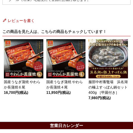
レビューを書く
この商品を見た人は、こちらの商品もチェックしています！
国産うなぎ蒲焼 やわら
国産うなぎ蒲焼 やわら
服部中村養鼈場 浜名湖
か長蒲焼６尾
か長蒲焼４尾
の極上すっぽん鍋セット
16,700円
(税込)
11,950円
(税込)
400g ［甲羅付き］
7,980円
(税込)
営業日カレンダー