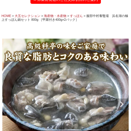
HOME
大五セレクション
海産物・水産物
すっぽん
服部中村養鼈場 浜名湖の極
上すっぽん鍋セット 800g ［甲羅付き400g×2パック］