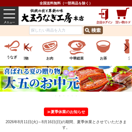
全国送料無料（一部商品を除く）
うなぎ
内祝い
価格で選ぶ
グルメ
うなぎ
ツ
水産物
お肉
中華総菜
お茶
酒
≫夏季休業のお知らせ
2026年8月11日(火)～8月16日(日)の期間、夏季休業とさせていただきま
す。