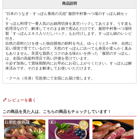
商品説明
“日本のうなぎ・すっぽん養殖の元祖” 服部中村養べつ場のすっぽん鍋セッ
ト。
すっぽん料理で一番人気のお鍋用切身を真空パックしてあります。うす皮も
処理済なので、解凍してそのまま鍋で煮込むだけです。服部中村養べつ場特
製「すっぽんエキス入りだしパック」もお付けします。すっぽん鍋のレシピ
付き。
自然の原料だけを使った独自開発の飼料を与え、ゆっくりと3～4年、自然に
近い環境で育てているので、天然のすっぽんに比べても身質が柔らかく臭み
もありません。良質な脂肪とコクのある味わいを持った「服部のすっぽん」
は、全国の高級料理店で高い評価を受けています。
※必ず加熱して賞味期限内にお早めにお召し上がりください。すっぽんは解
体済みです。そのまま解凍してお使いいただけます。
・クール（冷凍）宅急便にて全国にお届け致します。
レビューを書く
この商品を見た人は、こちらの商品もチェックしています！