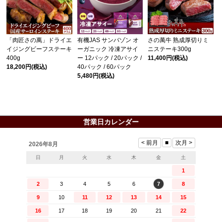
「肉匠さの萬」ドライエ
有機JAS サンバゾン オ
さの萬牛 熟成厚切りミ
イジングビーフステーキ
ーガニック 冷凍アサイ
ニステーキ300g
400g
ー 12パック / 20パック /
11,400円
(税込)
18,200円
(税込)
40パック / 60パック
5,480円
(税込)
営業日カレンダー