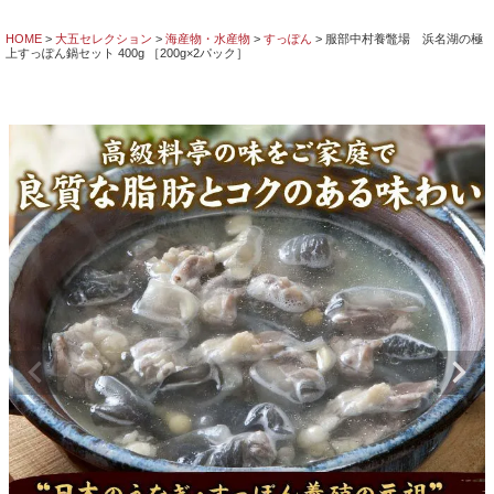
HOME
大五セレクション
海産物・水産物
すっぽん
服部中村養鼈場 浜名湖の極
上すっぽん鍋セット 400g ［200g×2パック］