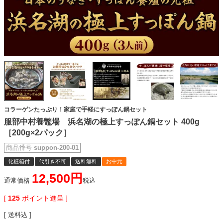
コラーゲンたっぷり！家庭で手軽にすっぽん鍋セット
服部中村養鼈場 浜名湖の極上すっぽん鍋セット 400g
［200g×2パック］
商品番号
suppon-200-01
化粧箱付
代引き不可
送料無料
お中元
12,500
通常価格
税込
[
125
ポイント進呈 ]
送料込