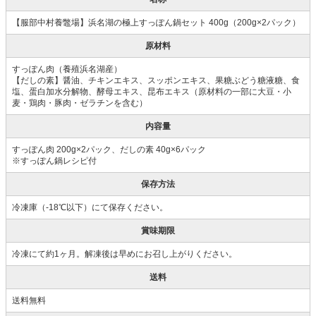
【服部中村養鼈場】浜名湖の極上すっぽん鍋セット 400g（200g×2パック）
原材料
すっぽん肉（養殖浜名湖産）
【だしの素】醤油、チキンエキス、スッポンエキス、果糖ぶどう糖液糖、食
塩、蛋白加水分解物、酵母エキス、昆布エキス（原材料の一部に大豆・小
麦・鶏肉・豚肉・ゼラチンを含む）
内容量
すっぽん肉 200g×2パック、だしの素 40g×6パック
※すっぽん鍋レシピ付
保存方法
冷凍庫（-18℃以下）にて保存ください。
賞味期限
冷凍にて約1ヶ月。解凍後は早めにお召し上がりください。
送料
送料無料