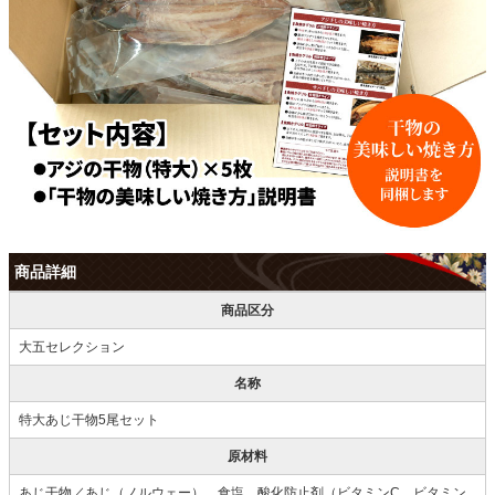
商品詳細
商品区分
大五セレクション
名称
特大あじ干物5尾セット
原材料
あじ干物／あじ（ノルウェー）、食塩、酸化防止剤（ビタミンC、ビタミン