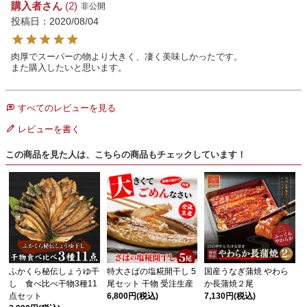
購入者
2
非公開
投稿日
2020/08/04
肉厚でスーパーの物より大きく、凄く美味しかったです。

また購入したいと思います。
すべてのレビューを見る
レビューを書く
この商品を見た人は、こちらの商品もチェックしています！
ふかくら秘伝しょうゆ干
特大さばの塩糀開干し 5
国産うなぎ蒲焼 やわら
し 食べ比べ干物3種11
尾セット 干物 受注生産
か長蒲焼２尾
点セット
6,800円
(税込)
7,130円
(税込)