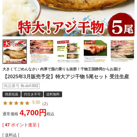
大きくてごめんなさい 肉厚で脂の乗りも抜群！干物王国静岡からお届け
【2025年3月販売予定】特大アジ干物 5尾セット 受注生産
商品番号
fk-drf-002
簡易包装
代引き不可
送料無料
5.00
（
2
）
4,700
通常価格
税込
[
47
ポイント進呈 ]
送料込