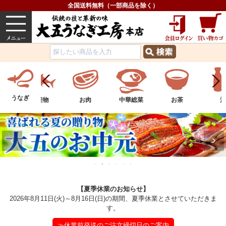
全国送料無料（一部商品を除く）
うなぎ
内祝い
価格で選ぶ
グルメ
うなぎ
ツ
水産物
お肉
中華総菜
お茶
酒
【夏季休業のお知らせ】
2026年8月11日(火)～8月16日(日)の期間、夏季休業とさせていただきま
す。
≫休業前発送のご注文締切日のご案内