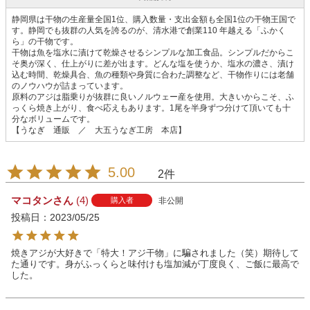
静岡県は干物の生産量全国1位、購入数量・支出金額も全国1位の干物王国で
す。静岡でも抜群の人気を誇るのが、清水港で創業110 年越える「ふかく
ら」の干物です。
干物は魚を塩水に漬けて乾燥させるシンプルな加工食品。シンプルだからこ
そ奥が深く、仕上がりに差が出ます。どんな塩を使うか、塩水の濃さ、漬け
込む時間、乾燥具合、魚の種類や身質に合わた調整など、干物作りには老舗
のノウハウが詰まっています。
原料のアジは脂乗りが抜群に良いノルウェー産を使用。大きいからこそ、ふ
っくら焼き上がり、食べ応えもあります。1尾を半身ずつ分けて頂いても十
分なボリュームです。
【うなぎ 通販 ／ 大五うなぎ工房 本店】
5.00
2
マコタン
4
非公開
購入者
投稿日
2023/05/25
焼きアジが大好きで「特大！アジ干物」に騙されました（笑）期待して
た通りです。身がふっくらと味付けも塩加減が丁度良く、ご飯に最高で
した。