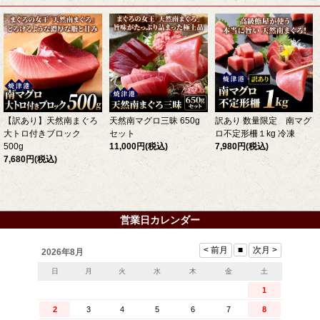
【訳あり】天然南まぐろ
天然南マグロ三昧 650g
訳あり 数量限定 南マグ
大トロ付きブロック
セット
ロ不定形柵１kg 冷凍
500g
11,000円
(税込)
7,980円
(税込)
7,680円
(税込)
営業日カレンダー