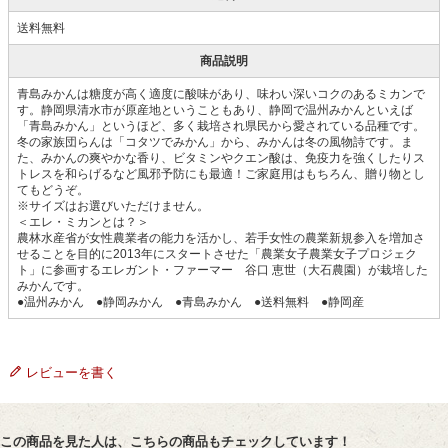
送料無料
商品説明
青島みかんは糖度が高く適度に酸味があり、味わい深いコクのあるミカンで
す。静岡県清水市が原産地ということもあり、静岡で温州みかんといえば
「青島みかん」というほど、多く栽培され県民から愛されている品種です。
冬の家族団らんは「コタツでみかん」から、みかんは冬の風物詩です。ま
た、みかんの爽やかな香り、ビタミンやクエン酸は、免疫力を強くしたりス
トレスを和らげるなど風邪予防にも最適！ご家庭用はもちろん、贈り物とし
てもどうぞ。
※サイズはお選びいただけません。
＜エレ・ミカンとは？＞
農林水産省が女性農業者の能力を活かし、若手女性の農業新規参入を増加さ
せることを目的に2013年にスタートさせた「農業女子農業女子プロジェク
ト」に参画するエレガント・ファーマー 谷口 恵世（大石農園）が栽培した
みかんです。
●温州みかん ●静岡みかん ●青島みかん ●送料無料 ●静岡産
レビューを書く
この商品を見た人は、こちらの商品もチェックしています！