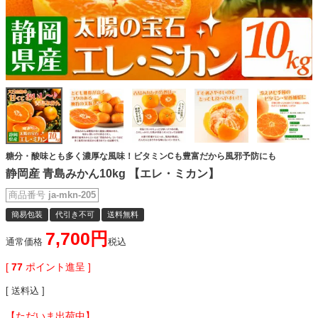
糖分・酸味とも多く濃厚な風味！ビタミンCも豊富だから風邪予防にも
静岡産 青島みかん10kg 【エレ・ミカン】
商品番号
ja-mkn-205
簡易包装
代引き不可
送料無料
7,700
通常価格
税込
[
77
ポイント進呈 ]
送料込
【ただいま出荷中】