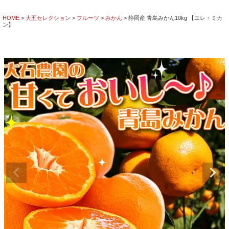
HOME
大五セレクション
フルーツ
みかん
静岡産 青島みかん10kg 【エレ・ミカ
ン】