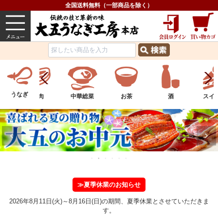
全国送料無料（一部商品を除く）
うなぎ
内祝い
価格で選ぶ
グルメ
うなぎ
中華総菜
お茶
酒
スイーツ
フル
≫夏季休業のお知らせ
2026年8月11日(火)～8月16日(日)の期間、夏季休業とさせていただきま
す。