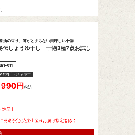
す。
醤油の香り。箸がとまらない美味しい干物
秘伝しょうゆ干し 干物3種7点お試し
drf-011
料無料
代引き不可
,990
税込
進呈 ]
に発送予定(受注生産)※お届け指定を除く
為