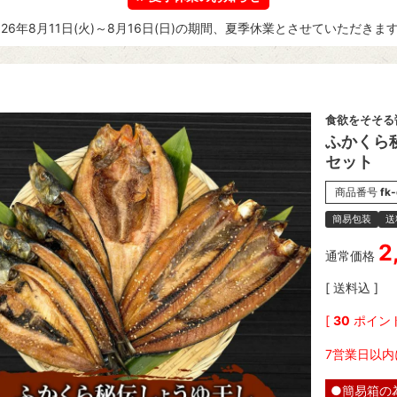
026年8月11日(火)～8月16日(日)の期間、夏季休業とさせていただきま
食欲をそそる
ふかくら
セット
商品番号
fk-
簡易包装
送
2
通常価格
送料込
[
30
ポイント
7営業日以内
●簡易箱の