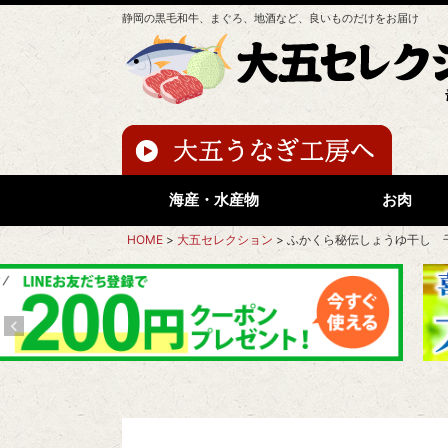
静岡の黒毛和牛、まぐろ、地酒など、良いものだけをお届け
海産・水産物
お肉
HOME
大五セレクション
ふかくら秘伝しょうゆ干し 