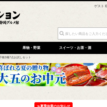
ゲスト 
果物・野菜
スイーツ・お茶・酒
干物3種7点お試しセット
≫夏季休業のお知らせ