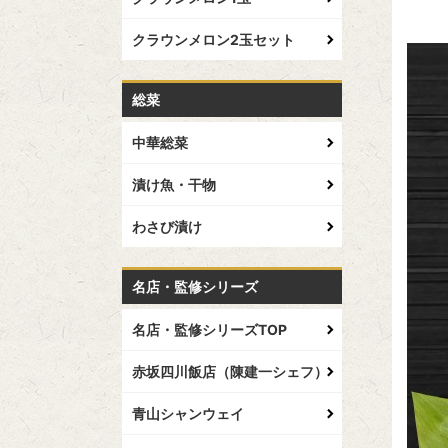
クラウンメロン2玉セット
総菜
中華総菜
漬け魚・干物
わさび漬け
名店・監修シリーズ
名店・監修シリーズTOP
赤坂四川飯店（陳建一シェフ）
青山シャンウェイ