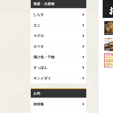
海産・水産物
しらす
カニ
マグロ
カツオ
漬け魚・干物
すっぽん
キンメダイ
お肉
肉特集