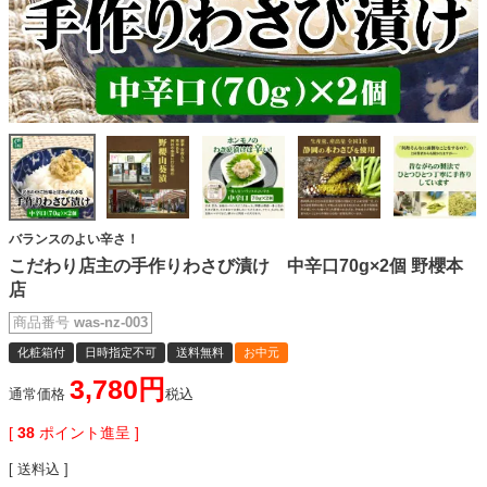
バランスのよい辛さ！
こだわり店主の手作りわさび漬け 中辛口70g×2個 野櫻本
店
商品番号
was-nz-003
化粧箱付
日時指定不可
送料無料
お中元
3,780
通常価格
税込
[
38
ポイント進呈 ]
送料込