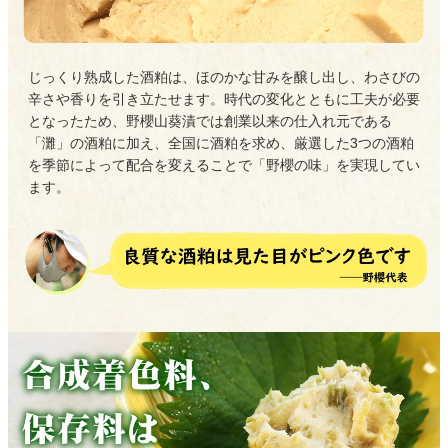
じっくり熟成した酒粕は、ほのかな甘みを醸し出し、わさびの
辛さや香りを引き立たせます。時代の変化とともに工夫が必要
となったため、野櫻山葵漬では創業以来の仕入れ元である
「灘」の酒粕に加え、全国に酒粕を求め、厳選した3つの酒粕
を季節によって配合を変えることで「野櫻の味」を実現してい
ます。