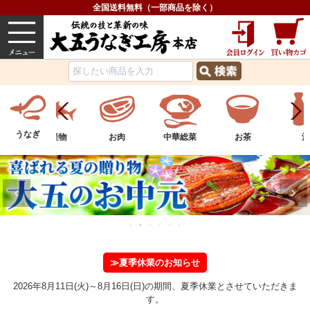
全国送料無料（一部商品を除く）
うなぎ
内祝い
価格で選ぶ
グルメ
うなぎ
ツ
水産物
お肉
中華総菜
お茶
酒
≫夏季休業のお知らせ
2026年8月11日(火)～8月16日(日)の期間、夏季休業とさせていただきま
す。