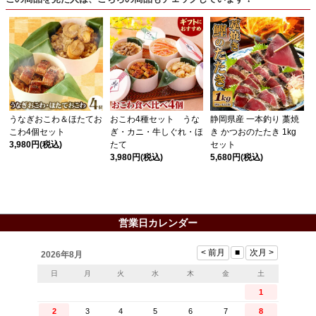
うなぎおこわ＆ほたてお
おこわ4種セット うな
静岡県産 一本釣り 藁焼
こわ4個セット
ぎ・カニ・牛しぐれ・ほ
き かつおのたたき 1kg
3,980円
(税込)
たて
セット
3,980円
(税込)
5,680円
(税込)
営業日カレンダー