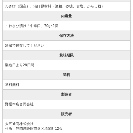
わさび（国産）、漬け原材料（酒粕、砂糖、食塩、からし粉）
内容量
・わさび漬け「中辛口」70g×2個
保存方法
冷蔵で保存してください
賞味期限
製造日より28日間
送料
送料無料
製造者
野櫻本店合同会社
販売者
大五通商株式会社
住所：静岡県静岡市葵区清閑町12-5