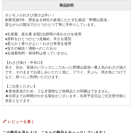
商品説明
ホンモノのわさび漬けは辛い！
創業安政5年、歴史ある神社の参道にたたずむ銘店「野櫻山葵漬」
昔ながらの製法でひとつひとつ丁寧に手作りしています。
●生産量、産出量 全国1位静岡の本わさびを使用
●原料をひとつひとつ見極め、辛さを選別
●柔らかく香りがよい！わさび本茎を使用
●旨さの秘訣！酒粕へのこだわり
●合成着色料・保存料は使っていません
【わさび漬け・中辛口】
辛さ、甘み、旨味のバランスにこだわった野櫻山葵漬一番人気のわさび漬け
です。そのままでお楽しみいただく他に、フライ、天ぷら、焼き魚につけて
など、様々にご利用いただけます。
【ご注意ください】
★産地直送のため、うなぎ蒲焼など他商品との同梱はできません。
★出荷までお時間がかかる場合がございます。出荷予定日はご注文受付後に
決定となります。
レビューを書く
この商品を見た人は、こちらの商品もチェックしています！