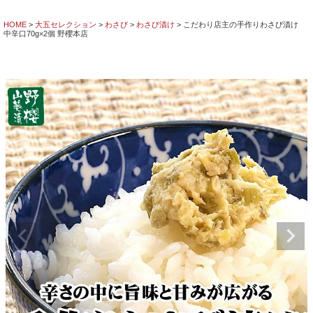
HOME
大五セレクション
わさび
わさび漬け
こだわり店主の手作りわさび漬け
中辛口70g×2個 野櫻本店