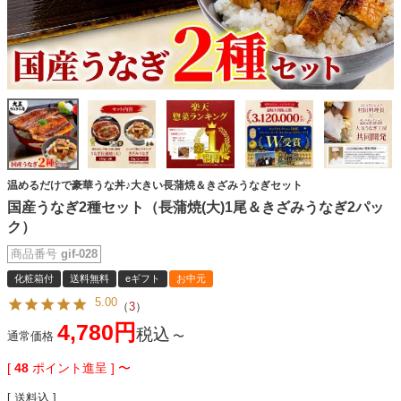
温めるだけで豪華うな丼♪大きい長蒲焼＆きざみうなぎセット
国産うなぎ2種セット（長蒲焼(大)1尾＆きざみうなぎ2パッ
ク）
商品番号
gif-028
化粧箱付
送料無料
eギフト
お中元
5.00
（
3
）
4,780
税込
通常価格
〜
[
48
ポイント進呈 ]
〜
送料込