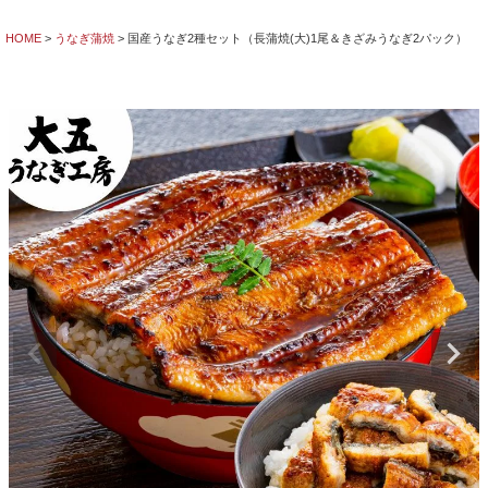
HOME
うなぎ蒲焼
国産うなぎ2種セット（長蒲焼(大)1尾＆きざみうなぎ2パック）