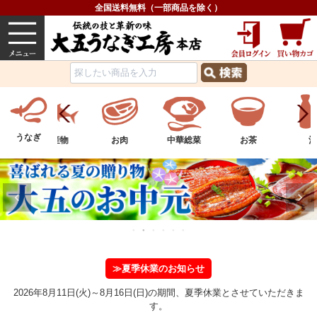
全国送料無料（一部商品を除く）
うなぎ
内祝い
価格で選ぶ
グルメ
うなぎ
ツ
水産物
お肉
中華総菜
お茶
酒
≫夏季休業のお知らせ
2026年8月11日(火)～8月16日(日)の期間、夏季休業とさせていただきま
す。