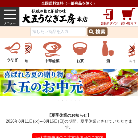
全国送料無料（一部商品を除く）
うなぎ
内祝い
価格で選ぶ
グルメ
うなぎ
中華総菜
お茶
酒
スイーツ
フル
【夏季休業のお知らせ】
2026年8月11日(火)～8月16日(日)の期間、夏季休業とさせていただきま
す。
≫休業前発送のご注文締切日のご案内