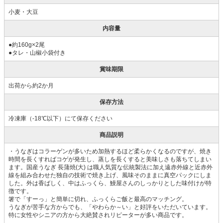
小麦・大豆
内容量
●約160g×2尾
●タレ・山椒小袋付き
賞味期限
出荷から約2か月
保存方法
冷凍庫（-18℃以下）にて保存ください
商品説明
・うなぎはコラーゲンが多いため加熱するほど柔らかくなるのですが、焼き
時間を長くすればコゲが発生し、蒸しを長くすると美味しさも落ちてしまい
ます。国産うなぎ 長蒲焼(大) は職人気質な伝統製法に加え遠赤外線と近赤外
線を組み合わせた独自の技術で焼き上げ、風味そのままに真空パックにしま
した。外は香ばしく、中はふっくら、鰻屋さんのしっかりとした味付けが特
徴です。
箸で「すーっ」と簡単に切れ、ふっくらご飯と最高のマッチング。
うなぎが苦手な方からでも、「やわらか～い」と好評をいただいています。
特に女性やシニアの方から大絶賛されリピーターが多い商品です。