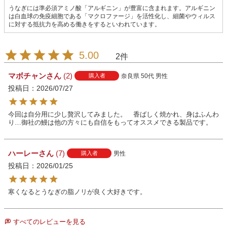
うなぎには準必須アミノ酸「アルギニン」が豊富に含まれます。アルギニン
は白血球の免疫細胞である「マクロファージ」を活性化し、細菌やウィルス
に対する抵抗力を高める働きをするといわれています。
5.00
2
マボチャン
2
奈良県
50代
男性
購入者
投稿日
2026/07/27
今回は自分用に少し贅沢してみました。　香ばしく焼かれ、身はふんわ
り…御社の鰻は他の方々にも自信をもってオススメできる製品です。
ハーレー
7
男性
購入者
投稿日
2026/01/25
寒くなるとうなぎの脂ノリが良く大好きです。
すべてのレビューを見る