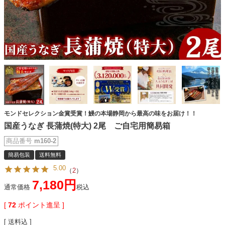
モンドセレクション金賞受賞！鰻の本場静岡から最高の味をお届け！！
国産うなぎ 長蒲焼(特大) 2尾 ご自宅用簡易箱
商品番号
m160-2
簡易包装
送料無料
5.00
（
2
）
7,180
通常価格
税込
[
72
ポイント進呈 ]
送料込