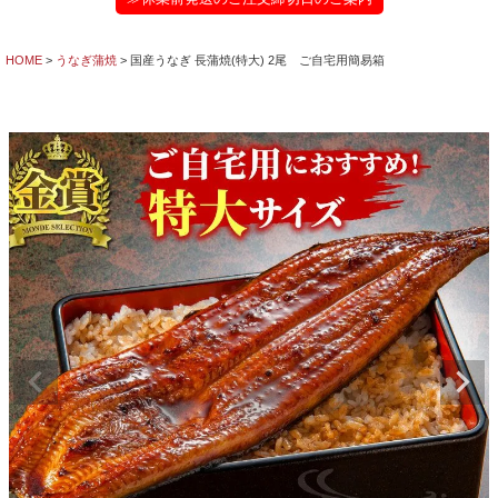
HOME
うなぎ蒲焼
国産うなぎ 長蒲焼(特大) 2尾 ご自宅用簡易箱