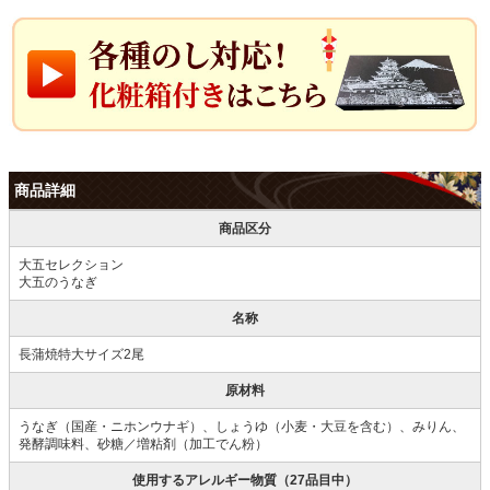
商品詳細
商品区分
大五セレクション
大五のうなぎ
名称
長蒲焼特大サイズ2尾
原材料
うなぎ（国産・ニホンウナギ）、しょうゆ（小麦・大豆を含む）、みりん、
発酵調味料、砂糖／増粘剤（加工でん粉）
使用するアレルギー物質（27品目中）