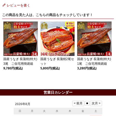
レビューを書く
この商品を見た人は、こちらの商品もチェックしています！
国産うなぎ 長蒲焼(特大)
国産うなぎ 長蒲焼2尾セ
国産うなぎ 長蒲焼(特大)
3尾 ご自宅用簡易箱
ット
1尾 ご自宅用簡易箱
9,780円
(税込)
5,800円
(税込)
3,280円
(税込)
営業日カレンダー