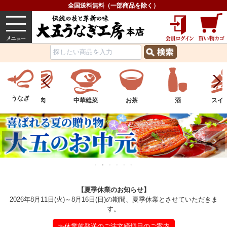
全国送料無料（一部商品を除く）
うなぎ
内祝い
価格で選ぶ
グルメ
うなぎ
中華総菜
お茶
酒
スイーツ
フル
【夏季休業のお知らせ】
2026年8月11日(火)～8月16日(日)の期間、夏季休業とさせていただきま
す。
≫休業前発送のご注文締切日のご案内