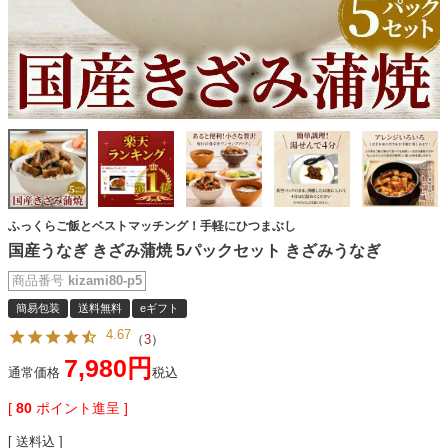
ふっくらご飯とベストマッチング！手軽にひつまぶし
国産うなぎ きざみ蒲焼 5パックセット きざみうなぎ
商品番号
kizami80-p5
簡易包装
送料無料
eギフト
4.67
（
3
）
7,980
通常価格
税込
[
80
ポイント進呈 ]
送料込