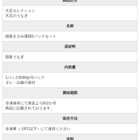
商品区分
大五セレクション
大五のうなぎ
名称
国産きざみ蒲焼5パックセット
原材料
国産うなぎ
内容量
1パック約80g×5パック
タレ・山椒小袋付
賞味期限
冷凍保存にて発送より約2か月
商品に記載されております。
保存方法
冷凍庫（-18℃以下）にて保存ください
送料