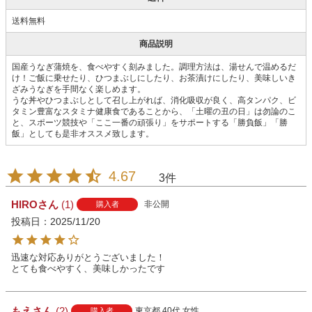
送料無料
商品説明
国産うなぎ蒲焼を、食べやすく刻みました。調理方法は、湯せんで温めるだ
け！ご飯に乗せたり、ひつまぶしにしたり、お茶漬けにしたり、美味しいき
ざみうなぎを手間なく楽しめます。
うな丼やひつまぶしとして召し上がれば、消化吸収が良く、高タンパク、ビ
タミン豊富なスタミナ健康食であることから、「土曜の丑の日」は勿論のこ
と、スポーツ競技や「ここ一番の頑張り」をサポートする「勝負飯」「勝
飯」としても是非オススメ致します。
4.67
3
HIRO
1
非公開
購入者
投稿日
2025/11/20
迅速な対応ありがとうございました！

とても食べやすく、美味しかったです
もえ
2
東京都
40代
女性
購入者