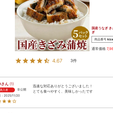
国産うなぎ き
ぎ
商品番号
kiz
通常価格
7,9
4.67
3
O
1
迅速な対応ありがとうございました！

非公開
購入者
とても食べやすく、美味しかったです
日
2025/11/20