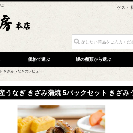
本店
ゲスト 
へ
価格で選ぶ
鰻の種類から選ぶ
ット きざみうなぎのレビュー
産うなぎ きざみ蒲焼 5パックセット きざ