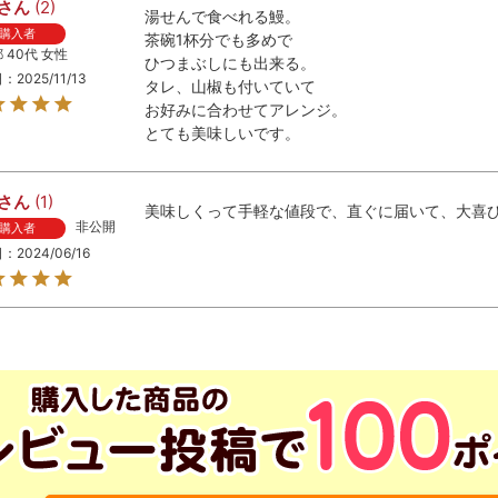
2
湯せんで食べれる鰻。

購入者
茶碗1杯分でも多めで

都
40代
女性
ひつまぶしにも出来る。

日
2025/11/13
タレ、山椒も付いていて

お好みに合わせてアレンジ。

とても美味しいです。
1
美味しくって手軽な値段で、直ぐに届いて、大喜
非公開
購入者
日
2024/06/16