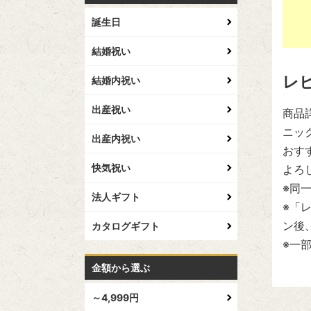
誕生日
結婚祝い
レ
結婚内祝い
出産祝い
商品
ニッ
出産内祝い
おす
快気祝い
よろ
※同
法人ギフト
※「
ン後
カタログギフト
※一
金額から選ぶ
～4,999円