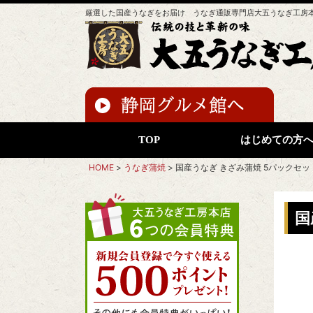
厳選した国産うなぎをお届け うなぎ通販専門店大五うなぎ工房
TOP
はじめての方
HOME
うなぎ蒲焼
国産うなぎ きざみ蒲焼 5パックセ
国