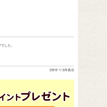
びでした。
3
件中
1
-
3
件表示