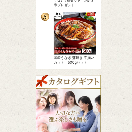
うなぎ3種セット 焼き肝
串プレゼント
国産うなぎ 蒲焼き 不揃い
カット 500gセット