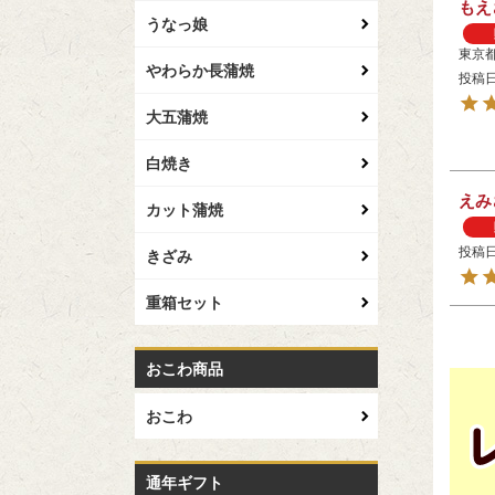
もえ
うなっ娘
東京
やわらか長蒲焼
投稿
大五蒲焼
白焼き
えみ
カット蒲焼
投稿
きざみ
重箱セット
おこわ商品
おこわ
通年ギフト