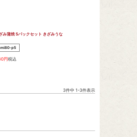
ざみ蒲焼 5パックセット きざみうな
ami80-p5
80
税込
3
件中
1
-
3
件表示